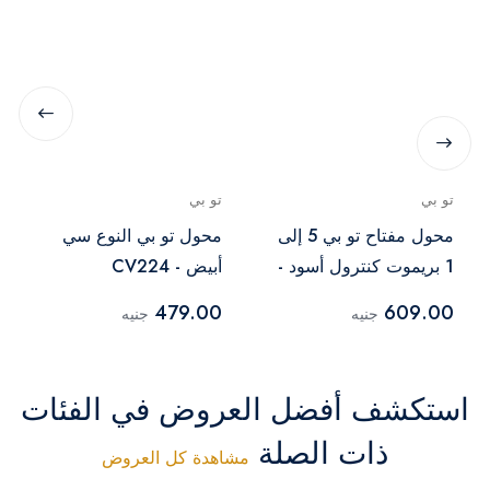
تو بي
تو بي
محول مفتاح تو بي 5 إلى
محول تو بي النوع سي
1 بريموت كنترول أسود -
أبيض - CV224
CV868
479.00
609.00
جنيه
جنيه
استكشف أفضل العروض في الفئات
ذات الصلة
مشاهدة كل العروض