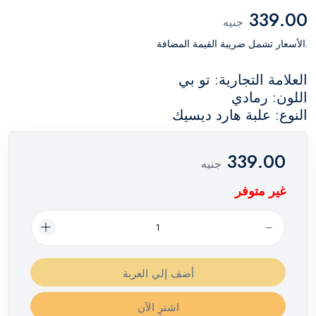
339.00
جنيه
.الأسعار تشمل ضريبة القيمة المضافة
العلامة التجارية: تو بي
اللون: رمادي
النوع: علبة هارد ديسيك
339.00
جنيه
غير متوفر
أضف إلي العربة
اشترِ الآن