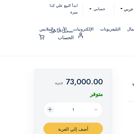
ابدأ البيع علي كذا
حسابي
عربي
ميزة
مال
التليفزيونات
الإلكترونيات
الأزياء والملابس
تسجيل الدخول
الحساب
73,000.00
فضي
جنيه
متوفر
أضف إلي العربة