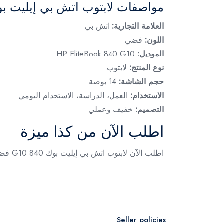
مواصفات لابتوب اتش بي إيليت بو
العلامة التجارية:
اتش بي
اللون:
فضي
الموديل:
HP EliteBook 840 G10
نوع المنتج:
لابتوب
حجم الشاشة:
14 بوصة
الاستخدام:
العمل، الدراسة، الاستخدام اليومي
التصميم:
خفيف وعملي
اطلب الآن من كذا ميزة
اطلب الآن لابتوب اتش بي إيليت بوك 840 G10 فضي 14 بوصة واستمتع بأداء عملي وتصميم أنيق مناسب للعمل والدراسة والاستخدام اليومي، متوفر الآن لدى كذا ميزة.
Seller policies