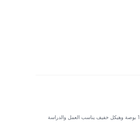
استمتع بأداء عملي وتصميم أنيق مع لابتوب اتش بي إيليت بوك 840 فضي – HP EliteBook 840 G10، المصمم بشاشة 14 بوصة وهيكل خفيف يناسب العمل والدراسة