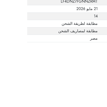
LF4DNZ7FGNNZRMT
يفيد ذلك. عند إعادة
21 مايو 2026
المنتج، تأكد من أن
14
جميع ملحقات الطلب
في حالتها الصحيحة
مطابقة لطريقة الشحن
وأن المنتج في عبوته
مطابقة لمصاريف الشحن
الأصلية. لاحظ أنه لا
مصر
يمكن إرجاع المنتجات
الإلكترونية في حالة
تغيير الرأي إذا لم تكن
مختومة وفي عبواتها
الأصلية.