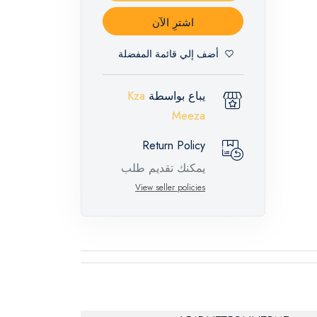
اشترِ الآن
أضف إلي قائمة المفضلة
يباع بواسطة
Kza
Meeza
Return Policy
يمكنك تقديم طلب
إرجاع لهذه المنتجات
View seller policies
المميزة خلال 14 يومًا
وحتى 30 يومًا في
حالة وجود عيوب من
وقت وصول الطلب،
مع وجود تقرير فني
من الشركة المصنعة