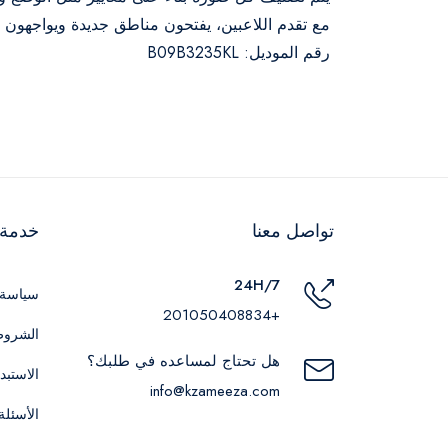
مع تقدم اللاعبين، يفتحون مناطق جديدة ويواجهون بو
رقم الموديل: B09B3235KL
تواصل معنا
خدمة ا
24H/7
سياسة 
+201050408834
الشروط
هل تحتاج لمساعده في طلبك؟
الاستبد
info@kzameeza.com
الأسئلة