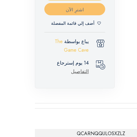
اشترِ الآن
أضف إلي قائمة المفضلة
يباع بواسطة
The
Game Cave
14 يوم إسترجاع
التفاصيل
QCARNQQULOSXZLZ