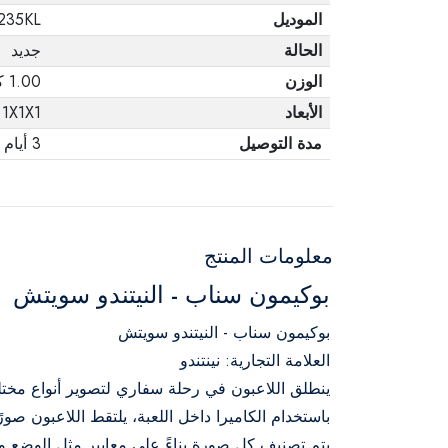
الموديل
235KL
الحالة
جديد
الوزن
1.00 كجم
الأبعاد
1X1X1
مدة التوصيل
3 أيام
معلومات المنتج
بوكيمون سناب - النيتندو سويتش
بوكيمون سناب - النيتندو سويتش
العلامة التجارية: نينتندو
ينطلق اللاعبون في رحلة سفاري لتصوير أنواع مختلف
باستخدام الكاميرا داخل اللعبة، يلتقط اللاعبون صور
يتم تصنيف كل صورة بناءً على معايير مثل الوضع و