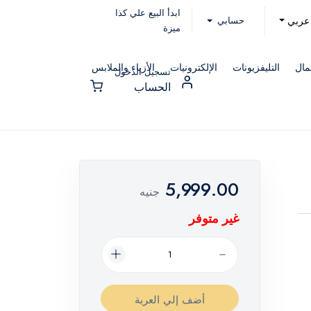
ابدأ البيع علي كذا
حسابي
عربي
ميزة
مال
التليفزيونات
الإلكترونيات
الأزياء والملابس
تسجيل الدخول
الحساب
5,999.00
جنيه
غير متوفر
أضف إلي العربة