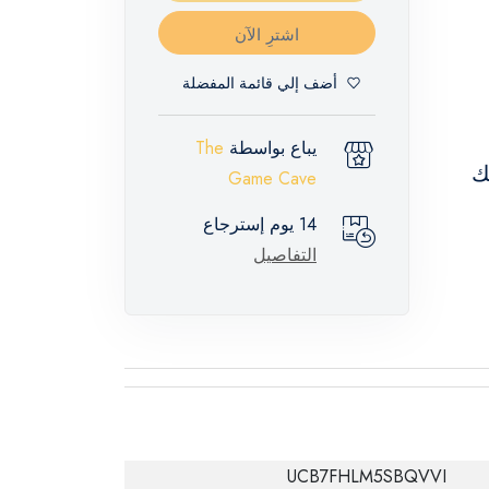
اشترِ الآن
أضف إلي قائمة المفضلة
يباع بواسطة
The
ك
Game Cave
14 يوم إسترجاع
التفاصيل
UCB7FHLM5SBQVVI