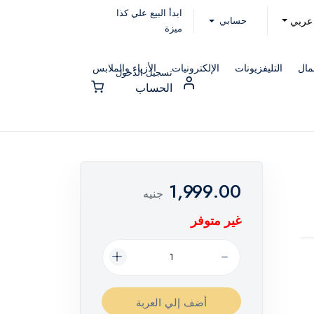
ابدأ البيع علي كذا
حسابي
عربي
ميزة
مال
التليفزيونات
الإلكترونيات
الأزياء والملابس
تسجيل الدخول
الحساب
1,999.00
جنيه
غير متوفر
أضف إلي العربة