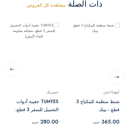
ذات الصلة
مشاهدة كل العروض
كيهجا-اتش
جينيريك
شنط منظمة للمكياج 3
TUMYES حقيبة أدوات
قطع - بينك
التجميل للسفر 3 قطع،
شفافة مقاومة للماء
280.00
365.00
جنيه
جنيه
(أبيض)