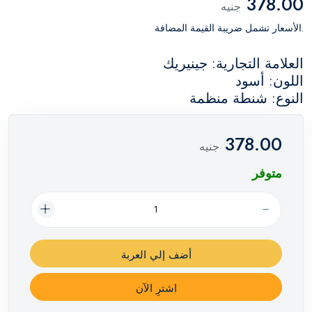
378.00
جنيه
.الأسعار تشمل ضريبة القيمة المضافة
العلامة التجارية: جينيريك
اللون: أسود
النوع: شنطة منظمة
378.00
جنيه
متوفر
أضف إلي العربة
اشترِ الآن