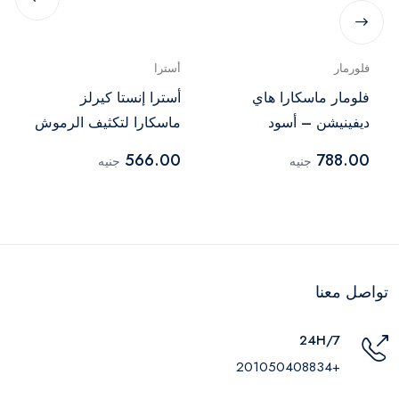
فلورمار
أسترا
فلومار ماسكارا هاي
أسترا إنستا كيرلز
ديفينيشن – أسود
ماسكارا لتكثيف الرموش
– درجة 0001
566.00
788.00
جنيه
جنيه
تواصل معنا
24H/7
+201050408834