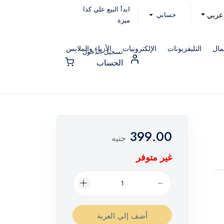
ابدأ البيع علي كذا
حسابي
عربي
ميزة
مال
التليفزيونات
الإلكترونيات
الأزياء والملابس
تسجيل الدخول
الحساب
399.00
جنيه
غير متوفر
أضف إلي العربة