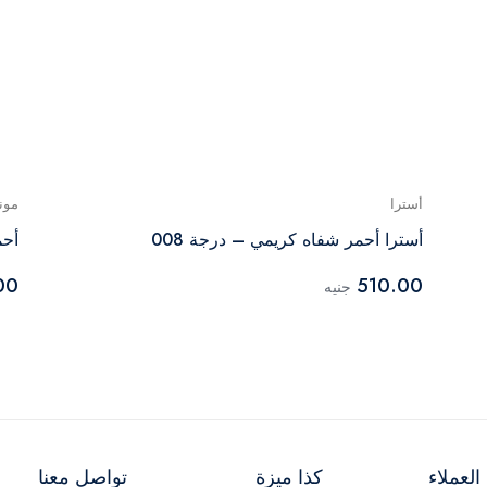
أسترا
مونا
أسترا أحمر شفاه كريمي – درجة 008
أحم
00
510.00
جنيه
لعملاء
كذا ميزة
تواصل معنا