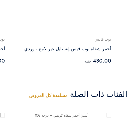
توب فايس
توب
أحمر شفاه توب فيس إنستايل غير لامع - وردي
أحم
00
480.00
جنيه
فئات ذات الصلة
مشاهدة كل العروض