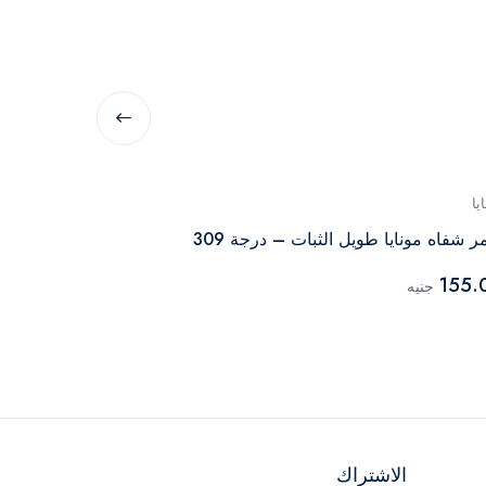
يا
كاتريس
ر شفاه مونايا طويل الثبات – درجة 309
نيود – 4.5 مل
155.
جنيه
644.00
جنيه
الاشتراك