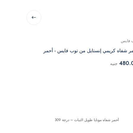
 فايس
كاتريس
ر شفاه كريمي إنستايل من توب فايس - أحمر
5 مل
480.
جنيه
559.00
جنيه