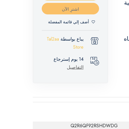
ة
اشترِ الآن
أضف إلي قائمة المفضلة
شفاه
يباع بواسطة
Tal2aa
Store
14 يوم إسترجاع
التفاصيل
Q2R6QF92RSHDWDG