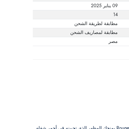
09 يناير 2025
14
مطابقة لطريقة الشحن
مطابقة لمصاريف الشحن
مصر
ننسى أنك ترتدي لون الشفاه! عندما ترغبين في الحصول على لون كثيف وغير لامع لا يجفف شفتيك، فإن Rouge Edition Velvet يمنحك المظهر الذي تحبينه في أحمر شفاه