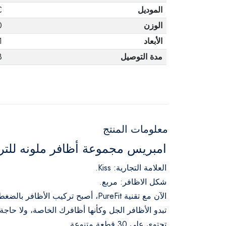
الموديل
C
الوزن
0
الأبعاد
1
مدة التوصيل
3 أ
معلومات المنتج
امبريس مجموعة أظافر ملونه للتركيب
العلامة التجارية: Kiss.
شكل الاظافر: مربع.
الآن مع تقنية PureFit، أصبح تركيب الأظافر بالضغط من إمبريس مريحًا للغاية.
تبدو الأظافر الجل وكأنها أظافرك الخاصة، ولا حاجة
تحتوي على 30 قطعة متنوعة.