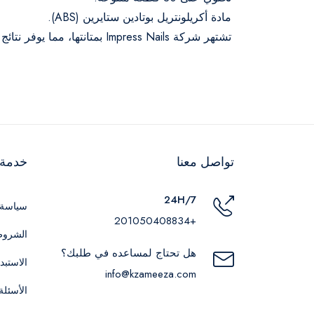
مادة أكريلونتريل بوتادين ستايرين (ABS).
تشتهر شركة Impress Nails بمتانتها، مما يوفر نتائج طويلة الأمد.
تواصل معنا
خدمة ا
24H/7
سياسة 
+201050408834
الشروط
هل تحتاج لمساعده في طلبك؟
الاستبد
info@kzameeza.com
الأسئلة