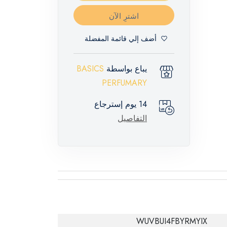
اشترِ الآن
أضف إلي قائمة المفضلة
يباع بواسطة
BASICS
PERFUMARY
14 يوم إسترجاع
التفاصيل
WUVBUI4FBYRMYIX