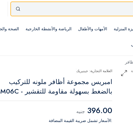
زة المنزلية
الأمهات والأطفال
الرياضة والأنشطة الخارجية
الصحة والج
ب
ظافر
العلامة التجارية: جينيريك
امبريس مجموعة أظافر ملونه للتركيب
بالضغط بسهولة مقاومة للتقشير - KIM06C
396.00
جنيه
.الأسعار تشمل ضريبة القيمة المضافة