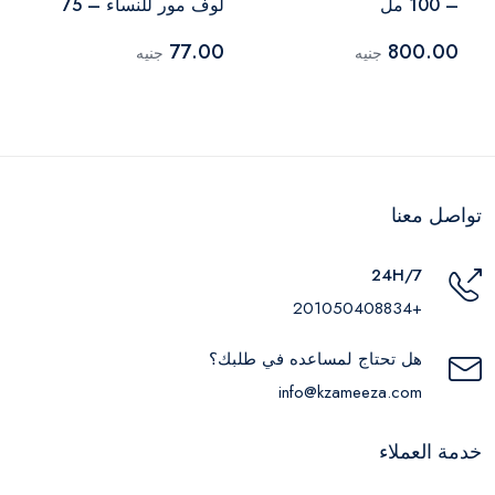
– 100 مل
لوف مور للنساء – 75
مل
77.00
800.00
جنيه
جنيه
تواصل معنا
24H/7
+201050408834
هل تحتاج لمساعده في طلبك؟
info@kzameeza.com
خدمة العملاء