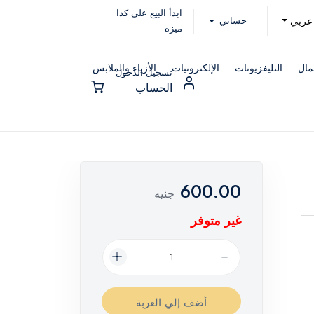
ابدأ البيع علي كذا
حسابي
عربي
ميزة
مال
التليفزيونات
الإلكترونيات
الأزياء والملابس
تسجيل الدخول
الحساب
600.00
جنيه
غير متوفر
أضف إلي العربة