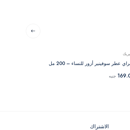
يريك
جينيريك
اي عطر سوفينير أزور للنساء – 200 مل
سبراي كولوريه ل
215.00
169.
جنيه
جنيه
الاشتراك