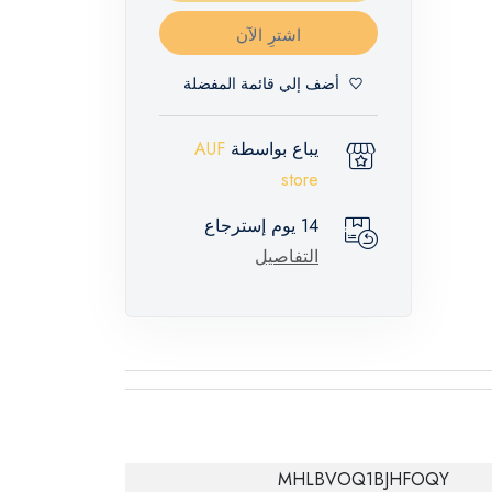
اشترِ الآن
أضف إلي قائمة المفضلة
يباع بواسطة
AUF
store
14 يوم إسترجاع
التفاصيل
MHLBVOQ1BJHFOQY