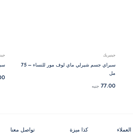
جينيريك
جين
سبراي جسم شيرلي ماي لوف مور للنساء – 75
سبر
مل
00
77.00
جنيه
لعملاء
كذا ميزة
تواصل معنا