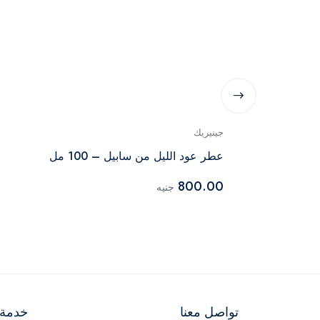
جينيريك
ارفان
عطر عود الليل من سابيل – 100 مل
800.00
جنيه
تواصل معنا
خدمة ا