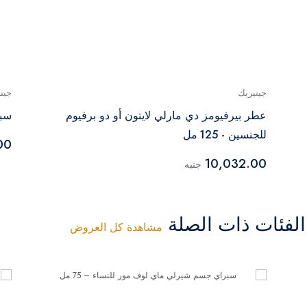
جينيريك
جين
عطر بيرفيومز دي مارلي لايتون أو دو برفيوم
سبر
للجنسين - 125 مل
00
10,032.00
جنيه
فئات ذات الصلة
مشاهدة كل العروض