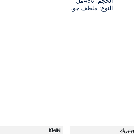
الحجم: 480مل.
النوع: ملطف جو.
ينيريك
KMIN