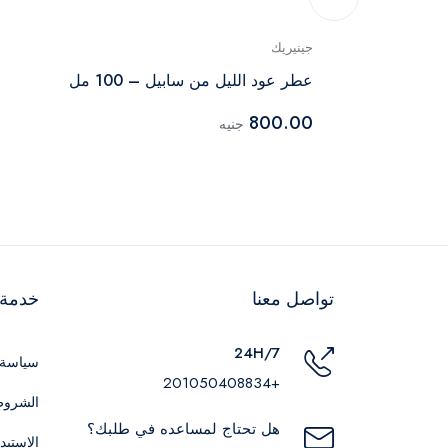
جينيريك
ارفان
عطر عود الليل من سابيل – 100 مل
800.00
جنيه
تواصل معنا
خدمة ا
24H/7
سياسة 
+201050408834
الشروط
هل تحتاج لمساعده في طلبك؟
الاستبد