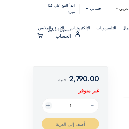
ابدأ البيع علي كذا
حسابي
عربي
ميزة
مال
التليفزيونات
الإلكترونيات
الأزياء والملابس
تسجيل الدخول
الحساب
2,790.00
جنيه
غير متوفر
أضف إلي العربة