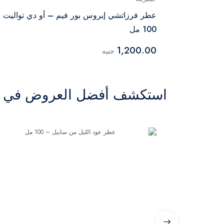
 أو دو
عطر فرزاتشي إيروس بور فيم – أو دي تواليت 
100 مل
1,200.00
جنيه
استكشف أفضل العروض في ال