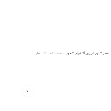
يريك
توم فورد