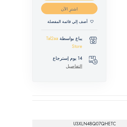
اشترِ الآن
أضف إلي قائمة المفضلة
يباع بواسطة
Tal2aa
Store
14 يوم إسترجاع
التفاصيل
U3XLN48Q07QHETC