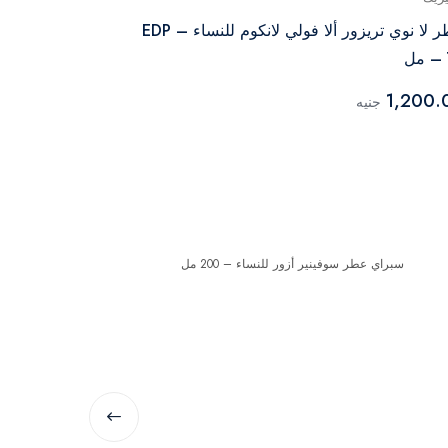
عطر لا نوي تريزور ألا فولي لانكوم للنساء – EDP
 مل
مل
3,520.00
1,200.
جنيه
جن