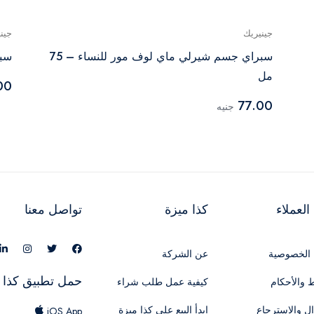
جينيريك
جين
سبراي جسم شيرلي ماي لوف مور للنساء – 75
سبر
مل
00
77.00
جنيه
لعملاء
كذا ميزة
تواصل معنا
الخصوصية
عن الشركة
حمل تطبيق كذا 
 والأحكام
كيفية عمل طلب شراء
ال والاسترجاع
ابدأ البيع علي كذا ميزة
iOS App