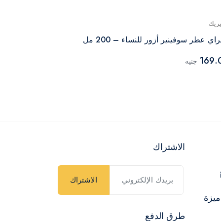
يريك
جينيريك
اي عطر سوفينير أزور للنساء – 200 مل
سبراي كولوريه ل
215.00
169.
جنيه
جنيه
الاشتراك
الاشتراك
ميزة
طرق الدفع