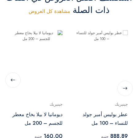
ذات الصلة
مشاهدة كل العروض
جينيريك
جينيريك
عطر بوليس أمبر جولد
ديومانيا لا بيلا بخاخ معطر
للنساء – 100 مل
للجسم – 200 مل
160.00
888.89
جنيه
جنيه