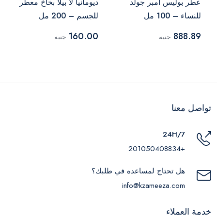
عطر بوليس أمبر جولد
ديومانيا لا بيلا بخاخ معطر
للنساء – 100 مل
للجسم – 200 مل
160.00
888.89
جنيه
جنيه
تواصل معنا
24H/7
+201050408834
هل تحتاج لمساعده في طلبك؟
info@kzameeza.com
خدمة العملاء