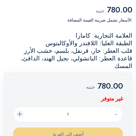
780.00
جنيه
.الأسعار تشمل ضريبة القيمة المضافة
العلامة التجارية: كامارا
الطبقة العليا: اللافندر والأوكالبتوس
قلب العطر: حار، قرنفل، بلسم، خشب الأرز
قاعدة العطر: الباتشولي، نجيل الهند، الدافئ،
المسك
780.00
جنيه
غير متوفر
أضف إلي العربة