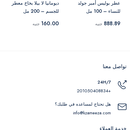
عطر بوليس أمبر جولد
ديومانيا لا بيلا بخاخ معطر
للنساء – 100 مل
للجسم – 200 مل
160.00
888.89
جنيه
جنيه
تواصل معنا
24H/7
+201050408834
هل تحتاج لمساعده في طلبك؟
info@kzameeza.com
خدمة العملاء