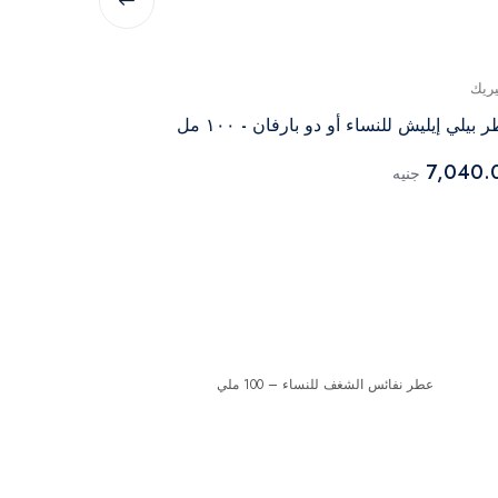
يريك
جينيريك
 بيلي إيليش للنساء أو دو بارفان - ١٠٠ مل
عطر Sì Passione أو دو برفيوم للنساء – 100 مل
2,992.00
7,040.
جنيه
جن