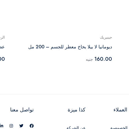
جينيريك
الر
ديومانيا لا بيلا بخاخ معطر للجسم – 200 مل
عطر
00
160.00
جنيه
لعملاء
كذا ميزة
تواصل معنا
الخصوصية
عن الشركة