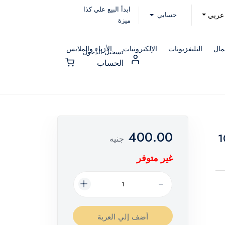
ابدأ البيع علي كذا
حسابي
عربي
ميزة
مال
التليفزيونات
الإلكترونيات
الأزياء والملابس
تسجيل الدخول
الحساب
400.00
 نسائي – 100
جنيه
غير متوفر
أضف إلي العربة