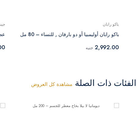
باكو رابان
جين
باكو رابان أوليمبيا أو دو بارفان , للنساء – 80 مل
عطر
00
2,992.00
جنيه
فئات ذات الصلة
مشاهدة كل العروض