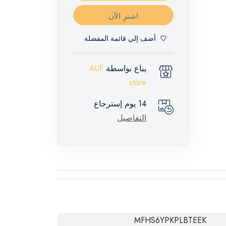
اشترِ الآن
أضف إلي قائمة المفضلة
يباع بواسطة
AUF
store
14 يوم إسترجاع
التفاصيل
MFHS6YPKPLBTEEK