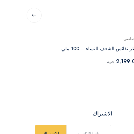
صاصي
جينيريك
 نفائس الشغف للنساء – 100 ملي
مل
2,199.
جنيه
7,392.00
جن
الاشتراك
الاشتراك