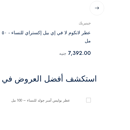
جينيريك
12مل
عطر لانكوم لا في إي بيل إكستراي للنساء - ٥٠
مل
7,392.00
جنيه
استكشف أفضل العروض في ال