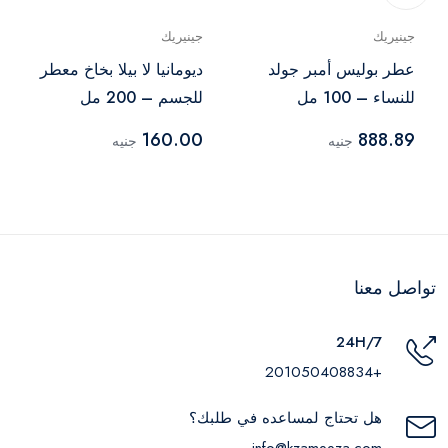
جينيريك
جينيريك
عطر بوليس أمبر جولد
ديومانيا لا بيلا بخاخ معطر
للنساء – 100 مل
للجسم – 200 مل
160.00
888.89
جنيه
جنيه
تواصل معنا
24H/7
+201050408834
هل تحتاج لمساعده في طلبك؟
info@kzameeza.com