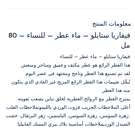
معلومات المنتج
فيفاريا ستايلو – ماء عطر – للنساء – 80
مل
فيفاريا ستايلو – ماء عطر – للنساء
هذا العطر الرائع هو عطر مكثف وعميق وساحر ومنعش.
لقد تم تصنيع هذا العطر وناجح ومجتهد في عصر اليوم.
تُبجِّل تقييمات هذا العطر الرائع المزيج غير العادي الذي يتكون
منه هذا العطر.
يمتزج العطر مع الروائح العطرية لخلق تباين يصعب تفويته.
أعلى الملاحظات:الجريب فروت الوردي بالليمونملاحظات القلب
:زهرة السوسن، زهرة السوسن، الياسمين، زهر البرتقال، خشب
الصندل الورديملاحظات أساسية:بلاك بيري المسك الفانيليا