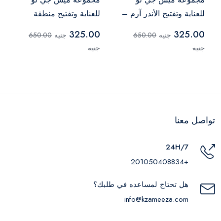
للعناية وتفتيح الأندر آرم –
للعناية وتفتيح منطقة
قطعتان
البكيني – قطعتان
325.00
325.00
جنيه
650.00
جنيه
650.00
جنيه
جنيه
تواصل معنا
24H/7
+201050408834
هل تحتاج لمساعده في طلبك؟
info@kzameeza.com