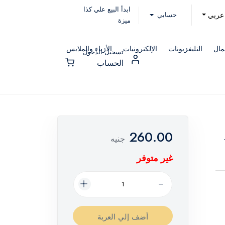
ابدأ البيع علي كذا
حسابي
عربي
ميزة
مال
التليفزيونات
الإلكترونيات
الأزياء والملابس
تسجيل الدخول
الحساب
260.00
جنيه
غير متوفر
أضف إلي العربة