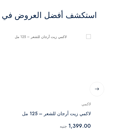
استكشف أفضل العروض في ال
لاكمي
اري
لاكمي زيت أرجان للشعر – 125 مل
1,399.00
جنيه