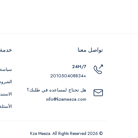
تواصل معنا
خدمة ا
24H/7
سياسة 
+201050408834
الشروط
هل تحتاج لمساعده في طلبك؟
الاستبد
info@kzameeza.com
الأسئلة
© 2026 Kza Meeza. All Rights Reserved