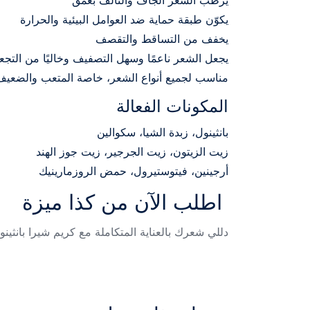
يرطّب الشعر الجاف والتالف بعمق
يكوّن طبقة حماية ضد العوامل البيئية والحرارة
يخفف من التساقط والتقصف
يجعل الشعر ناعمًا وسهل التصفيف وخاليًا من التجع
مناسب لجميع أنواع الشعر، خاصة المتعب والضعيف
المكونات الفعالة
بانثينول، زبدة الشيا، سكوالين
زيت الزيتون، زيت الجرجير، زيت جوز الهند
أرجينين، فيتوستيرول، حمض الروزمارينيك
اطلب الآن من كذا ميزة
دللي شعرك بالعناية المتكاملة مع كريم شيرا بانث