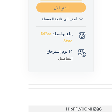
اشترِ الآن
أضف إلي قائمة المفضلة
يباع بواسطة
Tal2aa
Store
14 يوم إسترجاع
التفاصيل
1116PFLV0GNHZQG