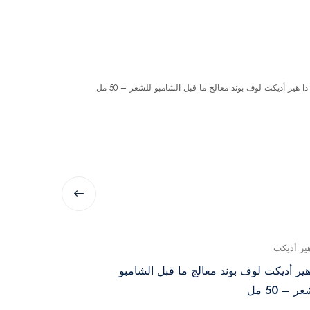
هير أديكت
ميس جي لو
هير أديكت لوف بوند معالج ما قبل الشامبو
صابونة ميس جي
ر – 50 مل
لفروة الرأس