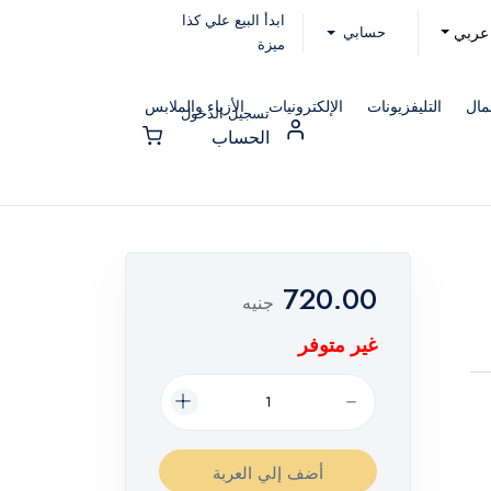
ابدأ البيع علي كذا
حسابي
عربي
ميزة
مال
التليفزيونات
الإلكترونيات
الأزياء والملابس
تسجيل الدخول
الحساب
720.00
جنيه
غير متوفر
أضف إلي العربة