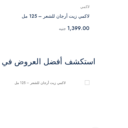
لاكمي
للأطفال -
لاكمي زيت أرجان للشعر – 125 مل
1,399.00
جنيه
استكشف أفضل العروض في ال