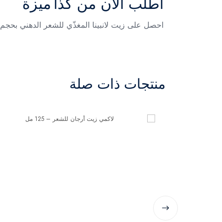
اطلب الآن من كذا ميزة
احصل على زيت لانبينا المغذّي للشعر الدهني بحجم 20 مل – لعناية دقيقة بفروة نظيفة وشعر أكثر صحة وكثافة. اطلب اليوم وتمتّع بتوصيل سريع
منتجات ذات صلة