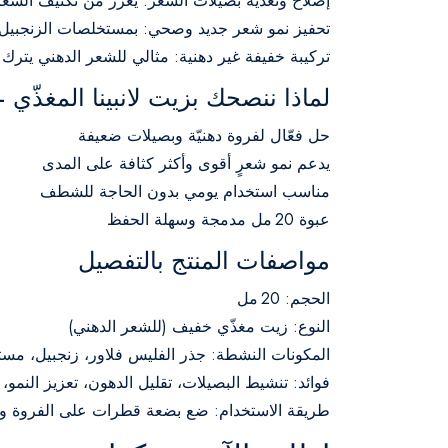
إصلاح وتغذية بصيلات الشعر: يعزز من تكثيف الشعر 
تحفيز نمو شعر جديد وصحي: بمستخلصات الزنجبيل وا
تركيبة خفيفة غير دهنية: مثالي للشعر الدهني يتر
لماذا ننصحك بزيت لانبينا المغذّي – 20 م
حل فعّال لفروة دهنيّة وبصيلات ضعيفة
يدعم نمو شعرٍ أقوى وأكثر كثافة على المدى
مناسب استخدام يومي بدون الحاجة للشطف
عبوة 20 مل مدمجة وسهلة الحفظ
مواصفات المنتج بالتفصيل
الحجم: 20 مل
النوع: زيت مغذّي خفيف (للشعر الدهني)
المكونات النشطة: جذر الفليس فلاور، زنجبيل، مست
فوائد: تنشيط البصيلات، تقليل الدهون، تعزيز النمو، 
طريقة الاستخدام: ضع بضعة قطرات على الفروة ودل