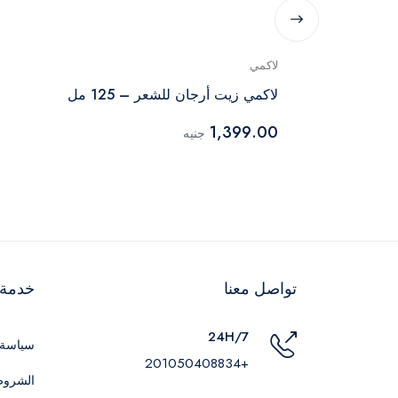
لاكمي
اري
لاكمي زيت أرجان للشعر – 125 مل
1,399.00
جنيه
تواصل معنا
خدمة ا
24H/7
سياسة 
+201050408834
الشروط