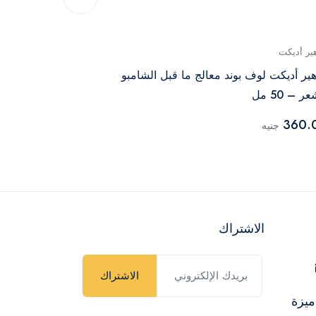
هير أديكت
ميس جي لو
هير أديكت لوف بوند معالج ما قبل الشامبو
صابونة ميس جي
ر – 50 مل
لفروة الرأس
199.00
360.
جنيه
جنيه
الاشتراك
الاشتراك
ميزة