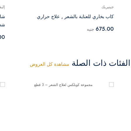
جينيريك
إليف
كاب بخاري للعناية بالشعر , علاج حراري
شعر 
675.00
جنيه
00
فئات ذات الصلة
مشاهدة كل العروض