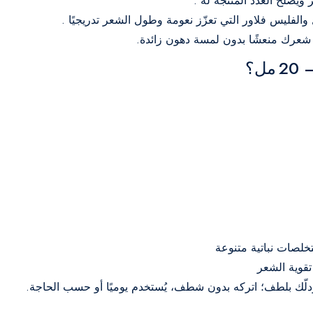
ويصلح الغدد المنتجة له
.
لفليس فلاور التي تعزّز نعومة وطول الشعر تدريجيًا
.
ك شعرك منعشًا بدون لمسة دهون زائدة.
ل؟
خلصات نباتية متنوعة
تقوية الشعر
ّك بلطف؛ اتركه بدون شطف، يُستخدم يوميًا أو حسب الحاجة.