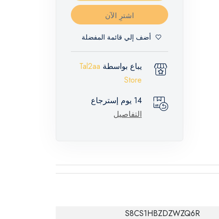
اشترِ الآن
أضف إلي قائمة المفضلة
يباع بواسطة
Tal2aa
Store
14 يوم إسترجاع
التفاصيل
S8CS1HBZDZWZQ6R