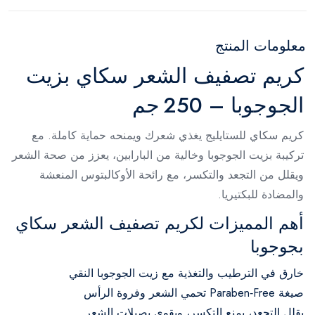
معلومات المنتج
كريم تصفيف الشعر سكاي بزيت
الجوجوبا – 250 جم
كريم سكاي للستايليج يغذي شعرك ويمنحه حماية كاملة. مع
تركيبة بزيت الجوجوبا وخالية من البارابين، يعزز من صحة الشعر
ويقلل من التجعد والتكسر، مع رائحة الأوكالبتوس المنعشة
والمضادة للبكتيريا.
أهم المميزات لكريم تصفيف الشعر سكاي
بجوجوبا
خارق في الترطيب والتغذية مع زيت الجوجوبا النقي
صيغة Paraben‑Free تحمي الشعر وفروة الرأس
يقلل التجعد، يمنع التكسر، ويقوي بصيلات الشعر