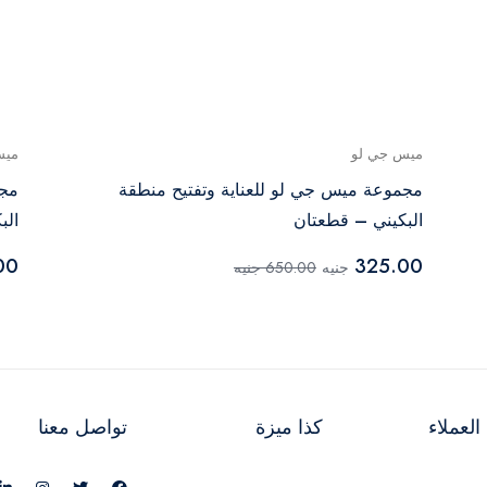
ميس جي لو
ميس
مجموعة ميس جي لو للعناية وتفتيح منطقة
مجم
البكيني – قطعتان
الب
00
325.00
جنيه
650.00 جنيه
لعملاء
كذا ميزة
تواصل معنا