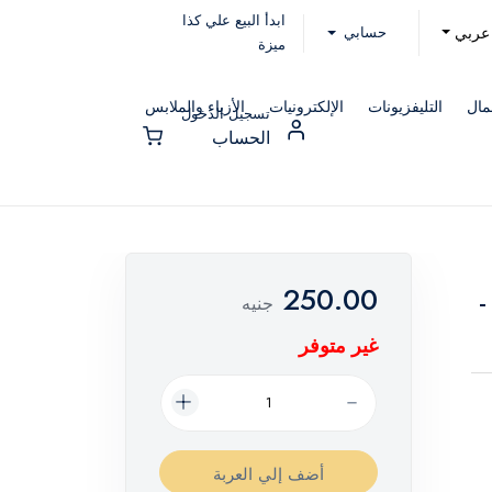
ابدأ البيع علي كذا
حسابي
عربي
ميزة
مال
التليفزيونات
الإلكترونيات
الأزياء والملابس
تسجيل الدخول
الحساب
250.00
-
جنيه
غير متوفر
أضف إلي العربة