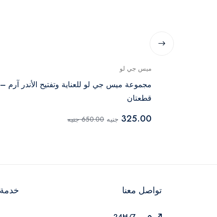
ميس جي لو
امبو الأطفال إليفانا باني باوند 300 مل + زيت
مجموعة ميس جي لو للعناية وتفتيح الأندر آرم –
طفال إليفانا باني باوند 100 مل + كريم
قطعتان
325.00
جنيه
650.00 جنيه
تواصل معنا
خدمة ا
24H/7