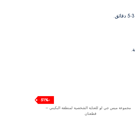
ة.
-51%