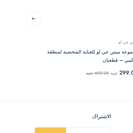
 جي لو
جينيريك
وعة ميس جي لو للعناية الشخصية لمنطقة
شنطة تخزين فوط 
كيني – قطعتان
325.00
جنيه
299.
جنيه
600.00 جنيه
الاشتراك