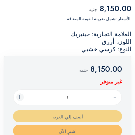
8,150.00
جنيه
.الأسعار تشمل ضريبة القيمة المضافة
العلامة التجارية: جينيريك
اللون: أزرق
النوع: كرسي خشبي
8,150.00
جنيه
غير متوفر
أضف إلي العربة
اشترِ الآن