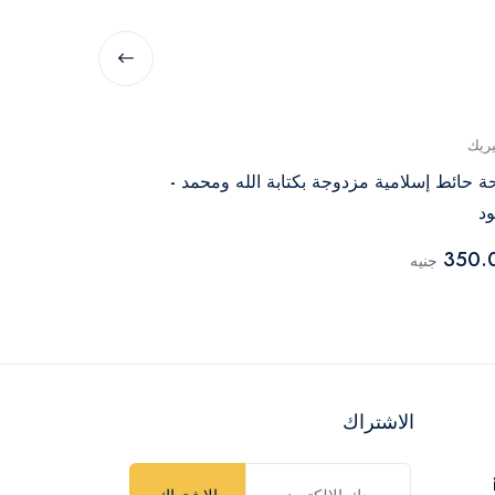
يريك
جينيريك
ة حائط إسلامية مزدوجة بكتابة الله ومحمد -
لافتة حائط خش
د
للزينة
100.00
350.
جنيه
جنيه
الاشتراك