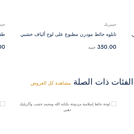
جينيريك
جين
ي
تابلوه حائط مودرن مطبوع على لوح ألياف خشبي
طقم
00
350.00
جنيه
فئات ذات الصلة
مشاهدة كل العروض