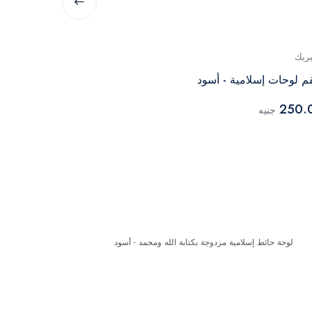
يريك
جينيريك
 لوحات إسلامية - أسود
طقم لوحات إسل
500.00
250.
جنيه
جنيه