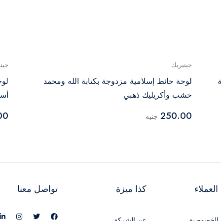
جينيريك
جين
لوحة حائط إسلامية مزدوجة بكتابة الله ومحمد
لوح
خشب وأكريليك ذهبي
أسو
00
250.00
جنيه
لعملاء
كذا ميزة
تواصل معنا
الخصوصية
عن الشركة