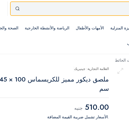
زة المنزلية
الأمهات والأطفال
الرياضة والأنشطة الخارجية
الصحة والج
ب
 الحائط
العلامة التجارية: جينيريك
ملصق ديكور مميز للكريسما
سم
510.00
جنيه
.الأسعار تشمل ضريبة القيمة المضافة