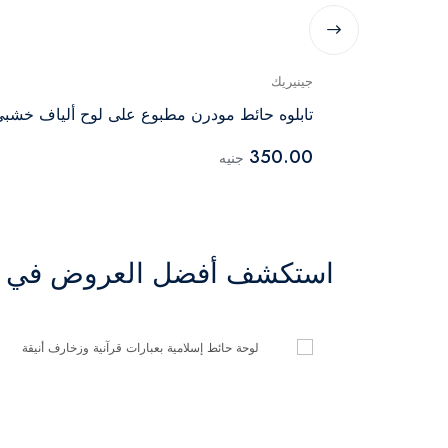
جينيريك
ليزر أسود
تابلوه حائط مودرن مطبوع على لوح ألياف خشب
350.00
جنيه
استكشف أفضل العروض في ال