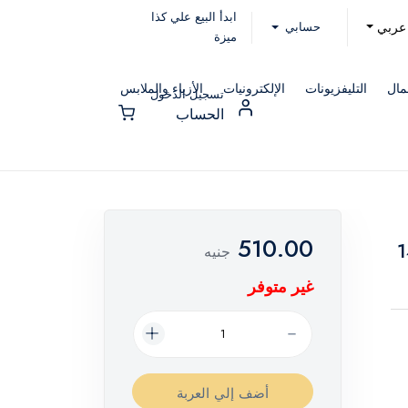
ابدأ البيع علي كذا
حسابي
عربي
ميزة
مال
التليفزيونات
الإلكترونيات
الأزياء والملابس
تسجيل الدخول
الحساب
510.00
س 100 × 145
جنيه
غير متوفر
أضف إلي العربة