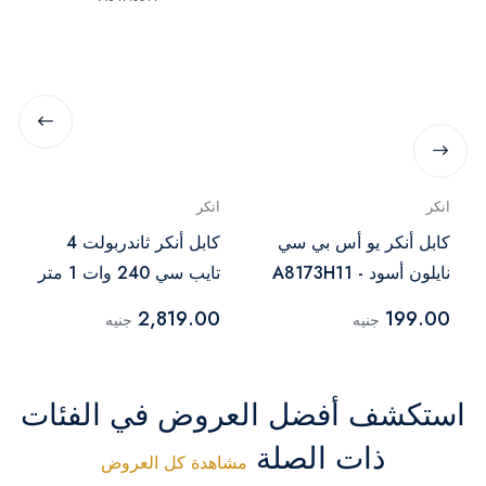
انكر
انكر
كابل أنكر يو أس بي سي
كابل أنكر ثاندربولت 4
نايلون أسود - A8173H11
تايب سي 240 وات 1 متر
أسود – A84N0011
2,819.00
199.00
جنيه
جنيه
استكشف أفضل العروض في الفئات
ذات الصلة
مشاهدة كل العروض