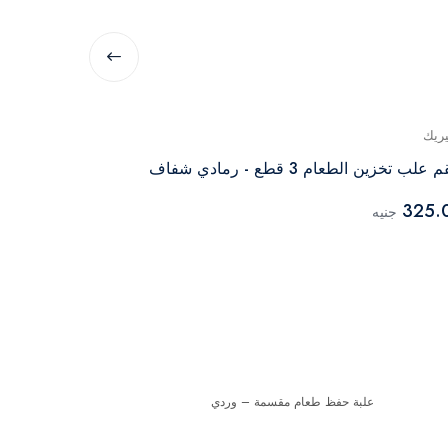
يريك
جينيريك
علب تخزين الطعام 3 قطع - رمادي شفاف
طقم علب حفظ طعام أ
49.00
325.
جنيه
جنيه