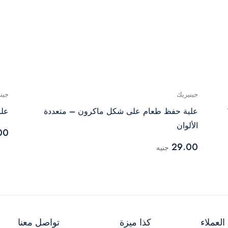
جينيريك
جين
علبة حفظ طعام على شكل ماكرون – متعددة
علب
الألوان
00
29.00
جنيه
لعملاء
كذا ميزة
تواصل معنا