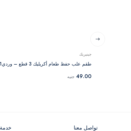
جينيريك
طقم علب حفظ طعام أكريليك 3 قطع – وردي1
49.00
جنيه
تواصل معنا
خدمة ا