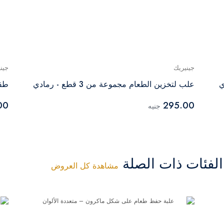
جينيريك
جين
مادي
علب لتخزين الطعام مجموعة من 3 قطع - رمادي
طقم 
00
295.00
جنيه
فئات ذات الصلة
مشاهدة كل العروض