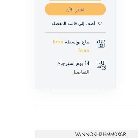
اشترِ الآن
أضف إلي قائمة المفضلة
يباع بواسطة
Boka
Store
14 يوم إسترجاع
التفاصيل
VANNOKH3HMM0X8R