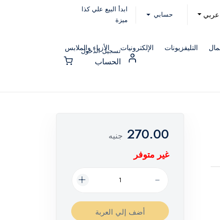
ابدأ البيع علي كذا
حسابي
عربي
ميزة
مال
التليفزيونات
الإلكترونيات
الأزياء والملابس
تسجيل الدخول
الحساب
270.00
جنيه
غير متوفر
أضف إلي العربة