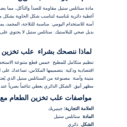
مادة ستانلس ستيل مقاومة للصدأ والتآكل، مما يضمن
أغطية دائرية مُناسبة لتناسب شكل الحاوية بشكل م
آمنة للاستخدام اليومي: مناسبة للثلاجة، المجمد، 
بديل صحي للبلاستيك: ستانلس ستيل لا يحتوي على موا
لماذا ننصحك بشراء علب تخزين الطعام
تنظيم متكامل للمطبخ: خمس قطع متنوعة الاستخدام
اقتصادية وذكية: بتصميمها المكدّس، تساعدك على اس
متينة وآمنة: مصنوعة من الستانلس ستيل الذي يُعت
مظهر أنيق: الشكل الدائري يعطي تناغماً بصرياً عن
مواصفات علب تخزين الطعام مع أغطية دائرية
العلامة التجارية:
جينيريك
المادة
: ستانلس ستيل
الشكل
: دائري