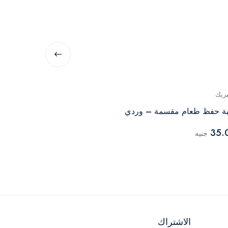
يريك
ماكس بلاست
ة حفظ طعام مقسمة – وردي
الالوان
35.
جنيه
74.82
جنيه
الاشتراك