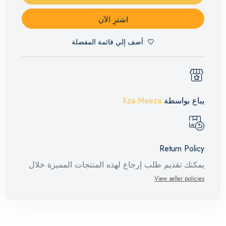
اشترِ الآن
أضف إلي قائمة المفضلة
يباع بواسطة
Kza Meeza
Return Policy
يمكنك تقديم طلب إرجاع لهذه المنتجات المميزة خلال
14 يومًا وحتى 30 يومًا في حالة وجود عيوب من وقت
View seller policies
وصول الطلب، مع وجود تقرير فني من الشركة
المصنعة يفيد ذلك. عند إعادة المنتج، تأكد من أن جميع
ملحقات الطلب في حالتها الصحيحة وأن المنتج في