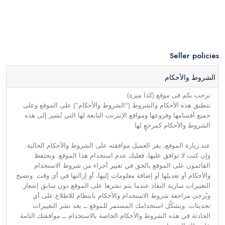
Seller policies
الشروط والأحكام
نرحب بكم فى موقع (كذا ميزة)
تنطبق هذه الأحكام والشروط (“الشروط والأحكام”) على الموقع وعلى
جميع أقسامها وفروعها ومواقع الإنترنت التابعة لها التي تُشير إلى هذه
الشروط والأحكام كمرجعٍ لها
عند زيارة الموقع، يقر العميل موافقته على الشروط والأحكام الحالية.
وإن كنت لا توافق عليها، فعليك عدم استخدام هذا الموقع. ويحتفظ
القائمون على الموقع بالحق في تغيير أجزاء من شروط الاستخدام
والأحكام أو تعديلها أو إضافة معلومات إليها، أو إزالتها في أي وقت. وتصبح
التغييرات سارية النفاذ عندما يتم نشرها على الموقع دون سابق إشعار.
ويُرجى مراجعة شروط الاستخدام والأحكام بانتظام للاطلاع على أي
تحديثات. ويشكِّل استخدامك المستمر للموقع ــ بعد نشر التغييرات
الحادثة في هذه الشروط والأحكام الخاصة بالاستخدام ــ موافقتك التامة