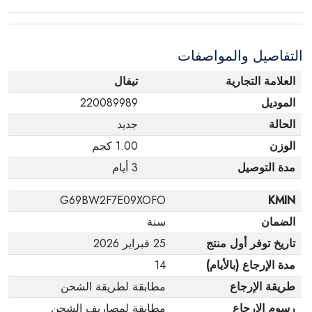
عبوته الأصلية. لاحظ أنه لا يمكن إرجاع المنتجات
الإلكترونية في حالة تغيير الرأي إذا لم تكن مختومة
التفاصيل والمواصفات
وفي عبواتها الأصلية.
العلامة التجارية
تيفال
الموديل
220089989
الحالة
جديد
الوزن
1.00 كجم
مدة التوصيل
3 أيام
G69BW2F7E09XOFO
KMIN
الضمان
سنة
تاريخ توفر أول منتج
25 فبراير 2026
مدة الإرجاع (بالأيام)
14
طريقة الإرجاع
مطابقة لطريقة الشحن
رسوم الإرجاع
مطابقة لمصاريف الشحن