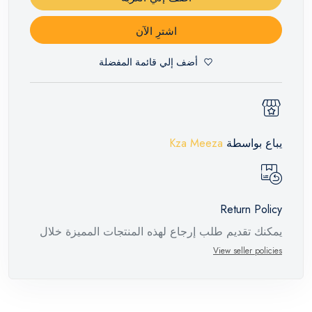
اشترِ الآن
أضف إلي قائمة المفضلة
يباع بواسطة
Kza Meeza
Return Policy
يمكنك تقديم طلب إرجاع لهذه المنتجات المميزة خلال
14 يومًا وحتى 30 يومًا في حالة وجود عيوب من وقت
View seller policies
وصول الطلب، مع وجود تقرير فني من الشركة
المصنعة يفيد ذلك. عند إعادة المنتج، تأكد من أن جميع
ملحقات الطلب في حالتها الصحيحة وأن المنتج في