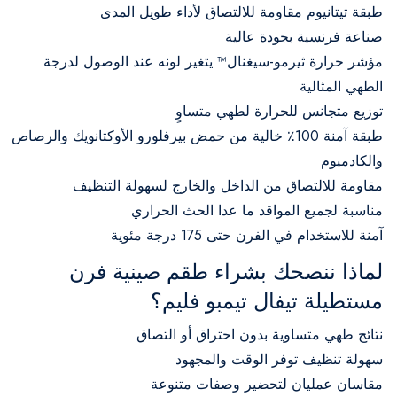
طبقة تيتانيوم مقاومة للالتصاق لأداء طويل المدى
صناعة فرنسية بجودة عالية
مؤشر حرارة ثيرمو-سيغنال™ يتغير لونه عند الوصول لدرجة
الطهي المثالية
توزيع متجانس للحرارة لطهي متساوٍ
طبقة آمنة 100٪ خالية من حمض بيرفلورو الأوكتانويك والرصاص
والكادميوم
مقاومة للالتصاق من الداخل والخارج لسهولة التنظيف
مناسبة لجميع المواقد ما عدا الحث الحراري
آمنة للاستخدام في الفرن حتى 175 درجة مئوية
لماذا ننصحك بشراء طقم صينية فرن
مستطيلة تيفال تيمبو فليم؟
نتائج طهي متساوية بدون احتراق أو التصاق
سهولة تنظيف توفر الوقت والمجهود
مقاسان عمليان لتحضير وصفات متنوعة