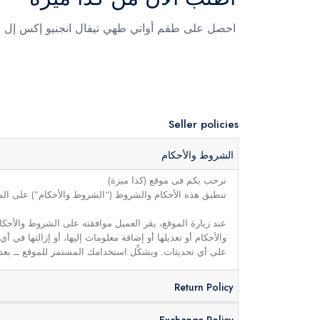
احصل على طقم أواني طهي تيفال انجنيو إكس إل فورس – 11 قطعة – أسود – L1589013 م
Seller policies
الشروط والأحكام
نرحب بكم فى موقع (كذا ميزة)
تنطبق هذه الأحكام والشروط (“الشروط والأحكام”) على الموق
عند زيارة الموقع، يقر العميل موافقته على الشروط والأحكا
والأحكام أو تعديلها أو إضافة معلومات إليها، أو إزالتها في
على أي تحديثات. ويشكِّل استخدامك المستمر للموقع ــ بعد 
Return Policy
Exchange Policy