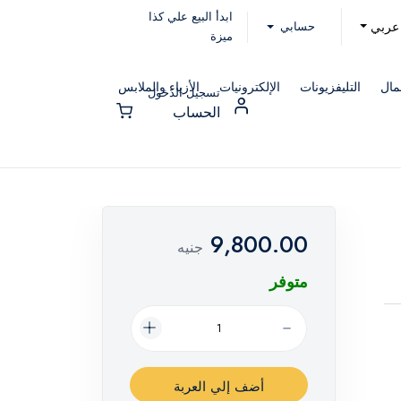
ابدأ البيع علي كذا
حسابي
عربي
ميزة
مال
التليفزيونات
الإلكترونيات
الأزياء والملابس
تسجيل الدخول
الحساب
9,800.00
جنيه
متوفر
أضف إلي العربة