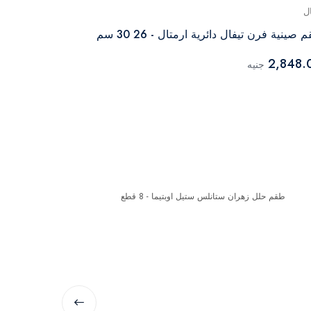
ل
تيفال
 صينية فرن تيفال دائرية ارمتال - 26 30 سم
سم
2,848.
جنيه
2,549.00
جن