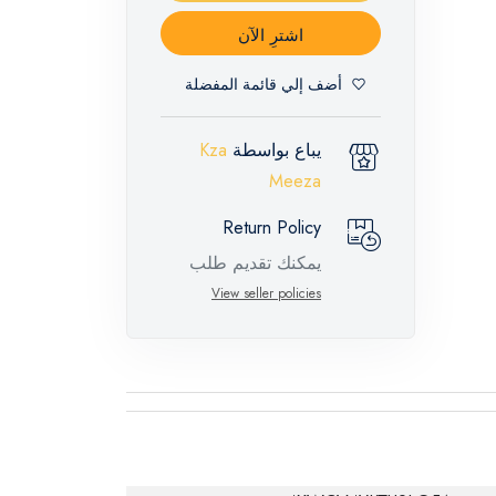
اشترِ الآن
أضف إلي قائمة المفضلة
يباع بواسطة
Kza
Meeza
Return Policy
يمكنك تقديم طلب
إرجاع لهذه المنتجات
View seller policies
المميزة خلال 14 يومًا
وحتى 30 يومًا في
حالة وجود عيوب من
وقت وصول الطلب،
مع وجود تقرير فني
من الشركة المصنعة