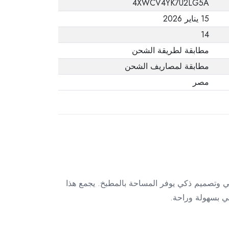
4XWCV4YK7U2LG5A
يفيد ذلك. عند إعادة
15 يناير 2026
المنتج، تأكد من أن
14
جميع ملحقات الطلب
في حالتها الصحيحة
مطابقة لطريقة الشحن
وأن المنتج في عبوته
مطابقة لمصاريف الشحن
الأصلية. لاحظ أنه لا
مصر
يمكن إرجاع المنتجات
الإلكترونية في حالة
تغيير الرأي إذا لم تكن
مختومة وفي عبواتها
الأصلية.
ود – L1589013 تجربة طهي متكاملة بأداء احترافي وتصميم ذكي يوفر المساحة بالمطبخ. يجمع هذا
هي بسهولة وراحة.