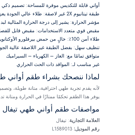
أواني قابلة للتكديس موفرة للمساحة: تصميم ذكي ي
طبقة تيتانيوم 2X غير لاصقة: طلاء عالي الجودة يعزز المتانة والمقاومة أكثر بمرتين بفضل الهيكل المعزز والطلاء الواقي بالتيتانيوم.
مؤشر الحرارة: يشير إلى درجة الحرارة المثالية ل
مقبض قوي متعدد الاستخدامات: مقبض قابل للفصل مزود بنظام
طلاء آمن 100٪: خالٍ من حمض بيرفلورو الأوكتانويك (PFOA)، الرصاص، والكادميوم، مما يضمن طهيًا صحيًا وآمنًا.
تنظيف سهل: بفضل الطبقة غير اللاصقة عالية الجود
متوافق تمامًا مع: الغاز – الكهرباء – السيراميك
غير مناسب لـ: المواقد ذات الحث الحراري
لماذا ننصحك بشراء طقم أواني ط
لأنه يقدم تجربة طهي احترافية، متانة طويلة، وتص
يوفر هذا الطقم تحكمًا ممتازًا في الحرارة ومتانة ت
مواصفات طقم أواني طهي تيفال ا
العلامة التجارية
: تيفال
رقم الموديل:
L1589013