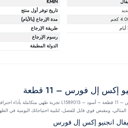
فال
KMIN
ديد
تاريخ توفر أول منتج
4. كجم
مدة الإرجاع (بالأيام)
م
طريقة الإرجاع
رسوم الإرجاع
الدولة المطبقة
إكس إل فورس – 11 قطعة
يمنحك طقم أواني طهي تيفال انجنيو إكس إل فورس – 11 قطعة – أس
ة المثالي، ومقبض قوي قابل للفصل، لتلبية احتياجاتك اليومية في الط
يفال انجنيو إكس إل فورس