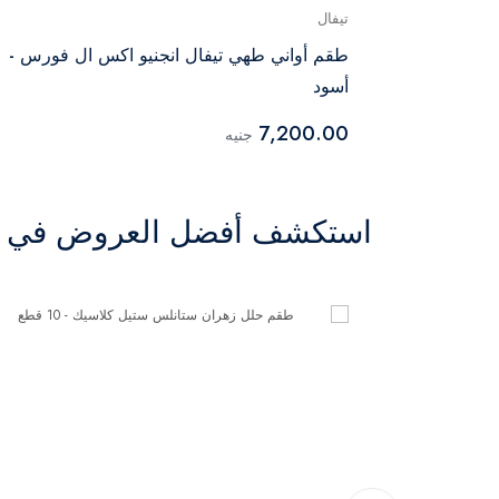
تيفال
 فليم -
طقم أواني طهي تيفال انجنيو اكس ال فورس -
أسود
7,200.00
جنيه
استكشف أفضل العروض في ال