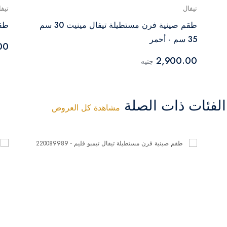
تيفال
تيفا
طقم صينية فرن مستطيلة تيفال مينيت 30 سم
طقم
35 سم - أحمر
00
2,900.00
جنيه
فئات ذات الصلة
مشاهدة كل العروض