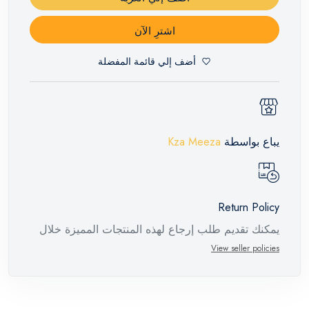
اشترِ الآن
أضف إلي قائمة المفضلة
يباع بواسطة
Kza Meeza
Return Policy
يمكنك تقديم طلب إرجاع لهذه المنتجات المميزة خلال
14 يومًا وحتى 30 يومًا في حالة وجود عيوب من وقت
View seller policies
وصول الطلب، مع وجود تقرير فني من الشركة
المصنعة يفيد ذلك. عند إعادة المنتج، تأكد من أن جميع
ملحقات الطلب في حالتها الصحيحة وأن المنتج في