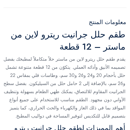
معلومات المنتج
طقم حلل جرانيت ريترو لاين من
ماستر – 12 قطعة
يقدم طقم حلل ريترو لاين من ماستر حلاً متكاملاً لمطبخك بفضل
تصميمه الأنيق وأدائه العملي. يتكوّن من 12 قطعة متنوعة تشمل
حلل بأحجام 20 و24 و26 و30 سم، وطاسات قلي بمقاس 22
و26 سم، بالإضافة إلى 2 حامل حلل من السيليكون. بفضل سطح
الجرانيت المقاوم للالتصاق، يمكنك طهي الطعام بسهولة وتنظيف
الأواني دون مجهود. الطقم مناسب للاستخدام على جميع أنواع
المواقد بما في ذلك الغاز والكهرباء والحث الحراري، كما يتميز
بتصميم قابل للتكديس لتوفير المساحة في دواليب المطبخ.
أهم المميزات لطقم حلل جرانيت ريترو