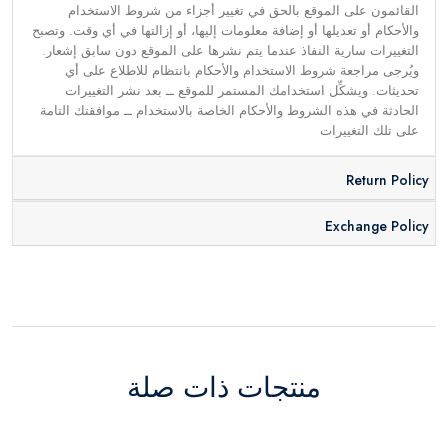
القائمون على الموقع بالحق في تغيير أجزاء من شروط الاستخدام
والأحكام أو تعديلها أو إضافة معلومات إليها، أو إزالتها في أي وقت. وتصبح
التغييرات سارية النفاذ عندما يتم نشرها على الموقع دون سابق إشعار.
ويُرجى مراجعة شروط الاستخدام والأحكام بانتظام للاطلاع على أي
تحديثات. ويشكِّل استخدامك المستمر للموقع ــ بعد نشر التغييرات
الحادثة في هذه الشروط والأحكام الخاصة بالاستخدام ــ موافقتك التامة
على تلك التغييرات
Return Policy
Exchange Policy
منتجات ذات صلة