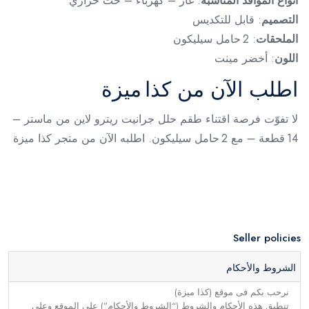
أنواع المواقد المناسبة
: غاز – كهرباء – حث حراري
التصميم
: قابل للتكديس
الملحقات
: 2 حامل سيليكون
اللون
: أخضر مينت
اطلب الآن من كذا ميزة
لا تفوّت فرصة اقتناء طقم حلل جرانيت ريترو لاين من ماستر –
14 قطعة – مع 2 حامل سيليكون. اطلبه الآن من متجر كذا ميزة
Seller policies
الشروط والأحكام
نرحب بكم فى موقع (كذا ميزة)
تنطبق هذه الأحكام والشروط (“الشروط والأحكام”) على الموقع وعلى