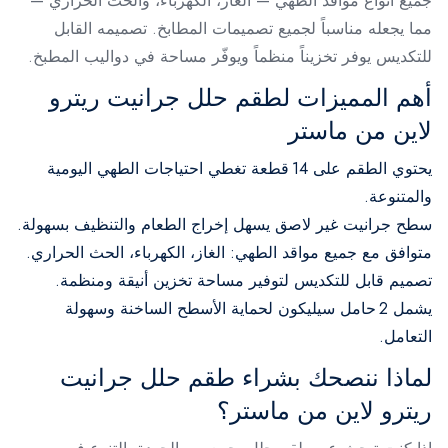
جميع أنواع مواقد الطهي — الغاز، الكهرباء، والحث الحراري —
مما يجعله مناسباً لجميع تصميمات المطابخ. تصميمه القابل
للتكديس يوفر تخزيناً منظماً ويوفّر مساحة في دواليب المطبخ.
أهم المميزات لطقم حلل جرانيت ريترو
لاين من ماستر
يحتوي الطقم على 14 قطعة تغطي احتياجات الطهي اليومية
والمتنوعة.
سطح جرانيت غير لاصق يسهل إخراج الطعام والتنظيف بسهولة.
متوافق مع جميع مواقد الطهي: الغاز، الكهرباء، الحث الحراري.
تصميم قابل للتكديس لتوفير مساحة تخزين أنيقة ومنظمة.
يشمل 2 حامل سيليكون لحماية الأسطح الساخنة وسهولة
التعامل.
لماذا ننصحك بشراء طقم حلل جرانيت
ريترو لاين من ماستر؟