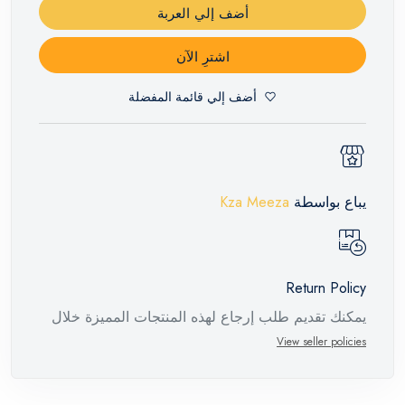
أضف إلي العربة
اشترِ الآن
أضف إلي قائمة المفضلة
يباع بواسطة
Kza Meeza
Return Policy
يمكنك تقديم طلب إرجاع لهذه المنتجات المميزة خلال
14 يومًا وحتى 30 يومًا في حالة وجود عيوب من وقت
View seller policies
وصول الطلب، مع وجود تقرير فني من الشركة
المصنعة يفيد ذلك. عند إعادة المنتج، تأكد من أن جميع