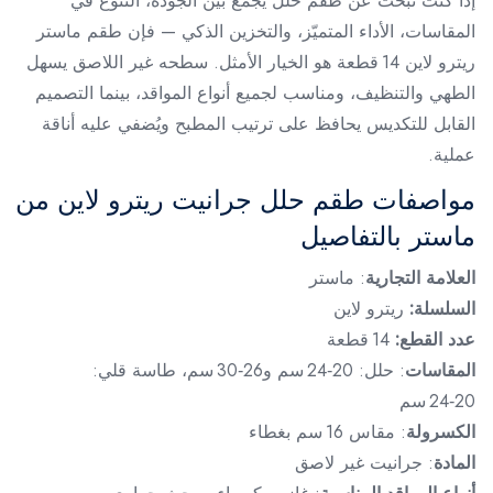
إذا كنت تبحث عن طقم حلل يجمع بين الجودة، التنوع في
المقاسات، الأداء المتميّز، والتخزين الذكي — فإن طقم ماستر
ريترو لاين 14 قطعة هو الخيار الأمثل. سطحه غير اللاصق يسهل
الطهي والتنظيف، ومناسب لجميع أنواع المواقد، بينما التصميم
القابل للتكديس يحافظ على ترتيب المطبح ويُضفي عليه أناقة
عملية.
مواصفات طقم حلل جرانيت ريترو لاين من
ماستر بالتفاصيل
العلامة التجارية
: ماستر
السلسلة:
ريترو لاين
عدد القطع:
14 قطعة
المقاسات
: حلل: 20‑24 سم و26‑30 سم، طاسة قلي:
20‑24 سم
الكسرولة
: مقاس 16 سم بغطاء
المادة
: جرانيت غير لاصق