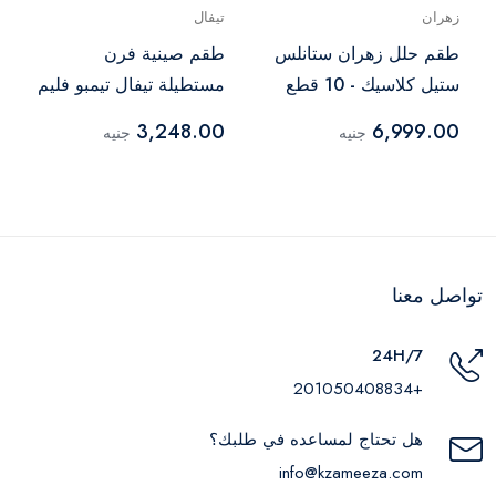
زهران
تيفال
طقم حلل زهران ستانلس
طقم صينية فرن
ستيل كلاسيك - 10 قطع
مستطيلة تيفال تيمبو فليم
- 220089989
3,248.00
6,999.00
جنيه
جنيه
تواصل معنا
24H/7
+201050408834
هل تحتاج لمساعده في طلبك؟
info@kzameeza.com