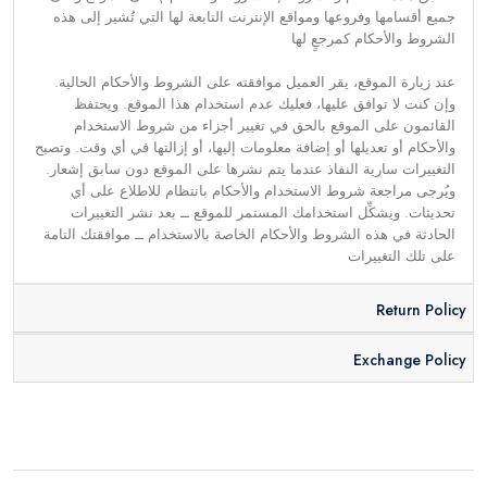
جميع أقسامها وفروعها ومواقع الإنترنت التابعة لها التي تُشير إلى هذه
الشروط والأحكام كمرجعٍ لها
عند زيارة الموقع، يقر العميل موافقته على الشروط والأحكام الحالية.
وإن كنت لا توافق عليها، فعليك عدم استخدام هذا الموقع. ويحتفظ
القائمون على الموقع بالحق في تغيير أجزاء من شروط الاستخدام
والأحكام أو تعديلها أو إضافة معلومات إليها، أو إزالتها في أي وقت. وتصبح
التغييرات سارية النفاذ عندما يتم نشرها على الموقع دون سابق إشعار.
ويُرجى مراجعة شروط الاستخدام والأحكام بانتظام للاطلاع على أي
تحديثات. ويشكِّل استخدامك المستمر للموقع ــ بعد نشر التغييرات
الحادثة في هذه الشروط والأحكام الخاصة بالاستخدام ــ موافقتك التامة
على تلك التغييرات
Return Policy
Exchange Policy