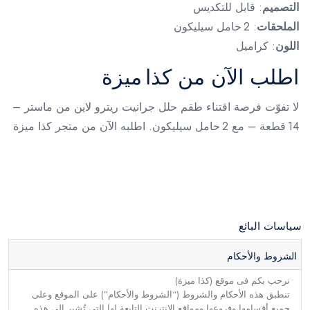
التصميم
: قابل للتكديس
الملحقات
: 2 حامل سيليكون
اللون
: كراميل
اطلب الآن من كذا ميزة
لا تفوّت فرصة اقتناء طقم حلل جرانيت ريترو لاين من ماستر –
14 قطعة – مع 2 حامل سيليكون. اطلبه الآن من متجر كذا ميزة
سياسات البائع
الشروط والأحكام
نرحب بكم فى موقع (كذا ميزة)
تنطبق هذه الأحكام والشروط (“الشروط والأحكام”) على الموقع وعلى
جميع أقسامها وفروعها ومواقع الإنترنت التابعة لها التي تُشير إلى هذه