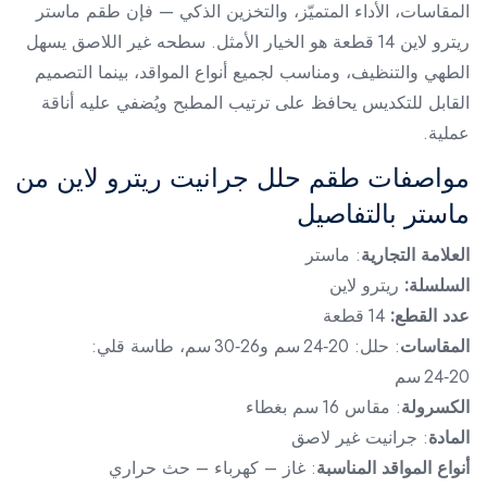
المقاسات، الأداء المتميّز، والتخزين الذكي — فإن طقم ماستر
ريترو لاين 14 قطعة هو الخيار الأمثل. سطحه غير اللاصق يسهل
الطهي والتنظيف، ومناسب لجميع أنواع المواقد، بينما التصميم
القابل للتكديس يحافظ على ترتيب المطبح ويُضفي عليه أناقة
عملية.
مواصفات طقم حلل جرانيت ريترو لاين من
ماستر بالتفاصيل
العلامة التجارية
: ماستر
السلسلة:
ريترو لاين
عدد القطع:
14 قطعة
المقاسات
: حلل: 20‑24 سم و26‑30 سم، طاسة قلي:
20‑24 سم
الكسرولة
: مقاس 16 سم بغطاء
المادة
: جرانيت غير لاصق
أنواع المواقد المناسبة
: غاز – كهرباء – حث حراري