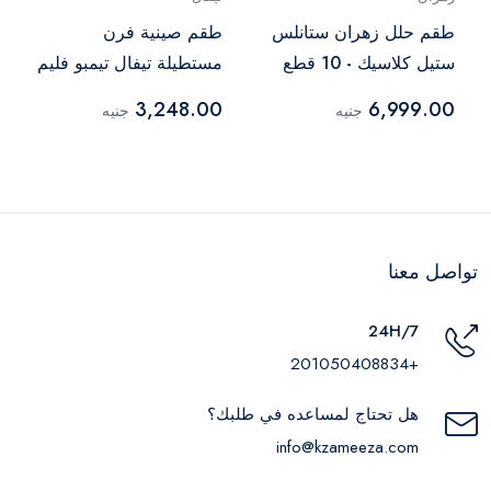
طقم حلل زهران ستانلس
طقم صينية فرن
ستيل كلاسيك - 10 قطع
مستطيلة تيفال تيمبو فليم
- 220089989
3,248.00
6,999.00
جنيه
جنيه
تواصل معنا
24H/7
+201050408834
هل تحتاج لمساعده في طلبك؟
info@kzameeza.com