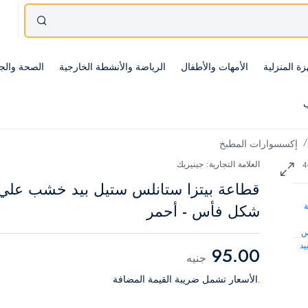
زة المنزلية
الأمهات والأطفال
الرياضة والأنشطة الخارجية
الصحة والج
ب
إكسسوارات المطبخ
العلامة التجارية: جينيريك
قطاعة بيتزا ستانلس ستيل بيد خشب علي
شكل فأس - أحمر
95.00
جنيه
.الأسعار تشمل ضريبة القيمة المضافة