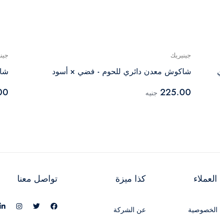
جينيريك
جين
شاكوش معدن دائري للحوم - فضي × أسود
شاك
00
225.00
جنيه
لعملاء
كذا ميزة
تواصل معنا
الخصوصية
عن الشركة