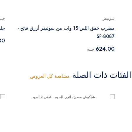
سونيفر
جين
مضرب خفق اللبن 15 وات من سونيفر أزرق فاتح -
حلق
SF-8087
00
624.00
جنيه
فئات ذات الصلة
مشاهدة كل العروض