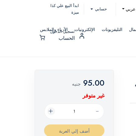
ابدأ البيع علي كذا
حسابي
عربي
ميزة
مال
التليفزيونات
الإلكترونيات
الأزياء والملابس
تسجيل الدخول
الحساب
95.00
جنيه
غير متوفر
أضف إلي العربة