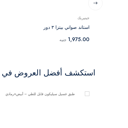
جينيريك
استاند صواني بيتزا ٣ دور
1,975.00
جنيه
استكشف أفضل العروض في ال