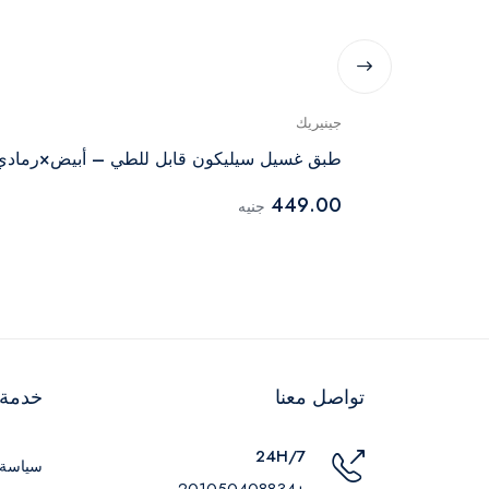
جينيريك
طبق غسيل سيليكون قابل للطي – أبيض×رمادي
449.00
جنيه
تواصل معنا
خدمة ا
24H/7
سياسة 
+201050408834