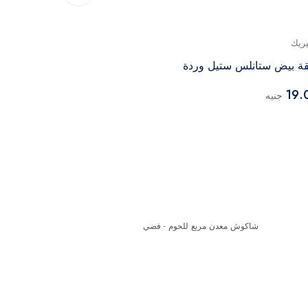
يريك
جينيريك
ة بيض ستانلس ستيل وردة
شاكوش مربع ل
239.00
19.
جنيه
جنيه