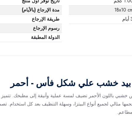
1.0 كجم
تاريخ توفر أول منتج
18x10 c
مدة الإرجاع (بالأيام)
يام
طريقة الإرجاع
رسوم الإرجاع
الدولة المطبقة
 بيد خشب علي شكل فأس - أحمر
خشبي باللون الأحمر تضيف لمسة عملية وأنيقة إلى مطبخك. تتميز بش
مثالي لجميع أنواع البيتزا، وسهلة التنظيف بعد كل استخدام. تصميمها 
لمطاعم.