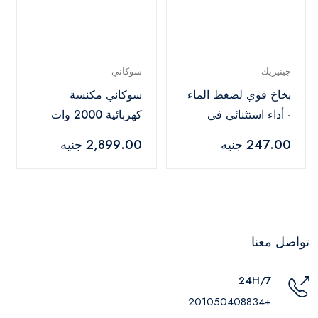
جينيريك
سوكاني
بخاخ قوي لضغط الماء
سوكاني مكنسة
- أداء استثنائي في
كهربائية 2000 وات
تنظيف السيارة
رمادي - SK-3378
247.00 جنيه
2,899.00 جنيه
تواصل معنا
24H/7
+201050408834