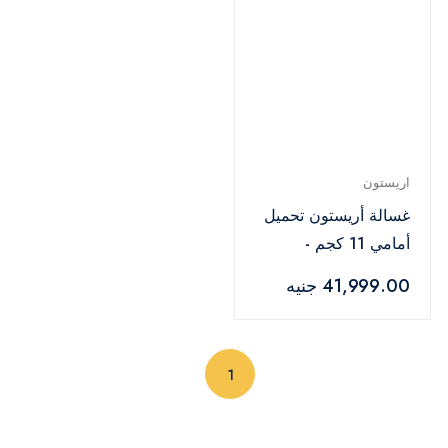
اريستون
غسالة أريستون تحميل
أمامي 11 كجم -
NLLCD 1165 SC AD
41,999.00 جنيه
EX
(current)
1