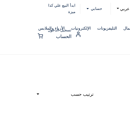
ابدأ البيع علي كذا
حسابي
عربي
ميزة
مال
التليفزيونات
الإلكترونيات
الأزياء والملابس
تسجيل الدخول
الحساب
ترتيب حسب