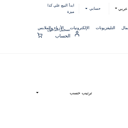
ابدأ البيع علي كذا
حسابي
عربي
ميزة
مال
التليفزيونات
الإلكترونيات
الأزياء والملابس
تسجيل الدخول
الحساب
ترتيب حسب