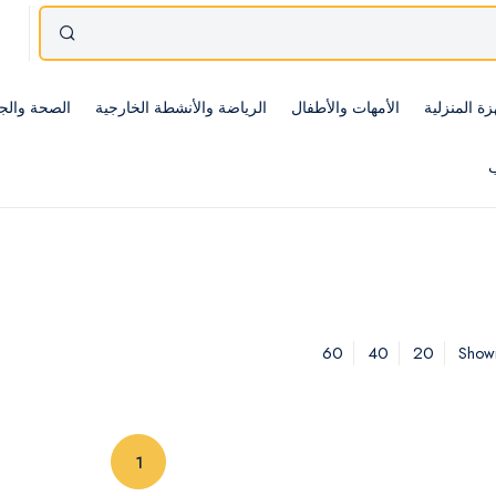
زة المنزلية
الأمهات والأطفال
الرياضة والأنشطة الخارجية
الصحة والج
ب
60
40
20
Showi
(current)
1