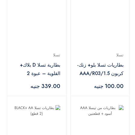
تسلا
تسلا
بطاريات تسلا بلو+ زنك-
بطارية تسلا D بلاك+
كربون AAA/R03/1.5
القلوية – عبوة 2
فولت - 4 قطع
(LR20 – 1.5 V)
100.00 جنيه
339.00 جنيه