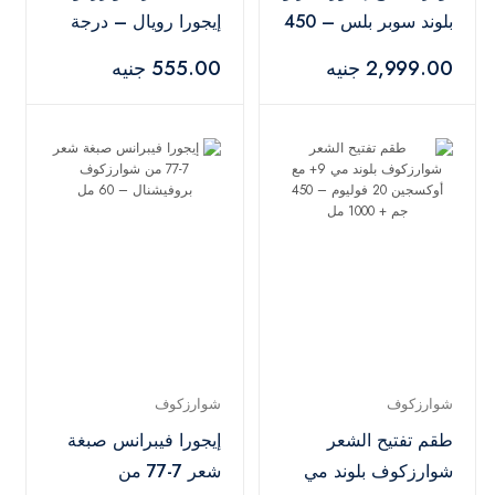
بلوند سوبر بلس – 450
إيجورا رويال – درجة
جم
7.00
2,999.00 جنيه
555.00 جنيه
شوارزكوف
شوارزكوف
طقم تفتيح الشعر
إيجورا فيبرانس صبغة
شوارزكوف بلوند مي
شعر 7-77 من