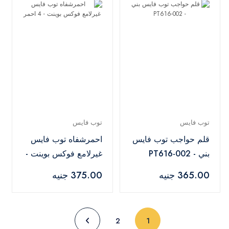
توب فايس
توب فايس
قلم حواجب توب فايس
احمرشفاه توب فايس
بني - PT616-002
غيرلامع فوكس بوينت -
4 احمر
365.00 جنيه
375.00 جنيه
(current)
2
1