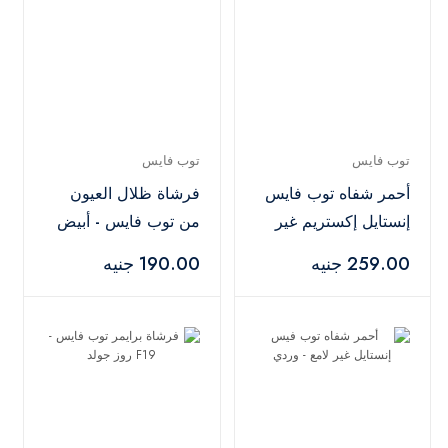
توب فايس
توب فايس
أحمر شفاه توب فايس
فرشاة ظلال العيون
إنستايل إكستريم غير
من توب فايس - أبيض
لامع - 034
259.00 جنيه
190.00 جنيه