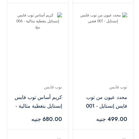
توب فايس
توب فايس
محدد عيون من توب
كريم أساس توب فايس
فايس إنستايل - 001
إنستايل بتغطية مثالية -
فضي
006 بيج
499.00 جنيه
680.00 جنيه