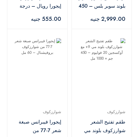
بلوند سوبر بلس – 450
إيجورا رويال – درجة
جم
7.00
2,999.00 جنيه
555.00 جنيه
شوارزكوف
شوارزكوف
طقم تفتيح الشعر
إيجورا فيبرانس صبغة
شوارزكوف بلوند مي
شعر 7-77 من