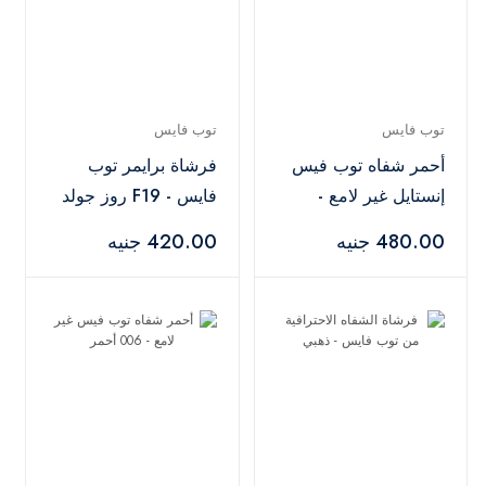
توب فايس
توب فايس
أحمر شفاه توب فيس
فرشاة برايمر توب
إنستايل غير لامع -
فايس - F19 روز جولد
وردي
480.00 جنيه
420.00 جنيه