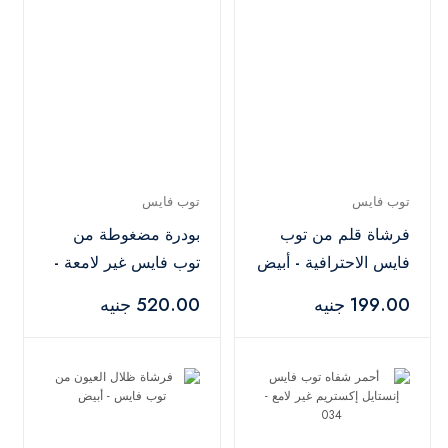
توب فايس
توب فايس
فرشاة قلم من توب
بودرة مضغوطة من
فايس الاحترافية - أبيض
توب فايس غير لامعة -
درجة 005
199.00 جنيه
520.00 جنيه