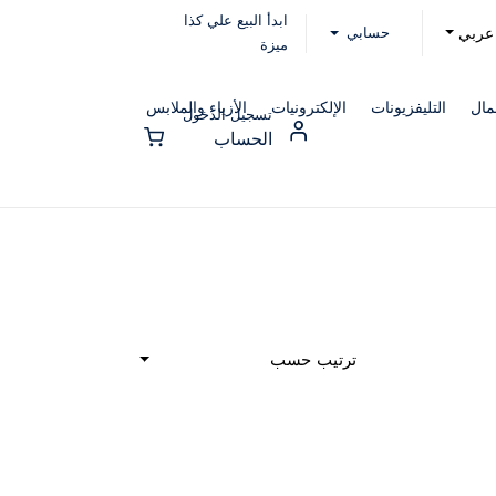
ابدأ البيع علي كذا
حسابي
عربي
ميزة
مال
التليفزيونات
الإلكترونيات
الأزياء والملابس
تسجيل الدخول
الحساب
ترتيب حسب