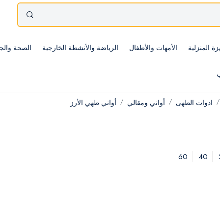
زة المنزلية
الأمهات والأطفال
الرياضة والأنشطة الخارجية
الصحة والج
ب
ادوات الطهى
أواني ومقالي
أواني طهي الأرز
60
40