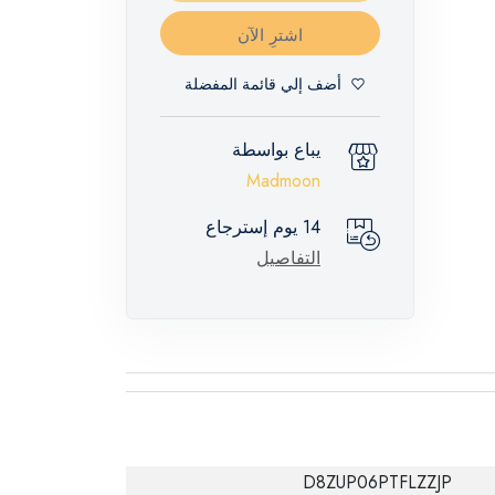
اشترِ الآن
أضف إلي قائمة المفضلة
يباع بواسطة
Madmoon
14 يوم إسترجاع
التفاصيل
D8ZUP06PTFLZZJP