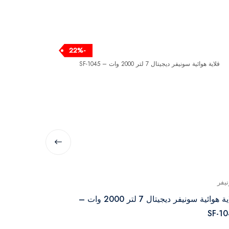
-22%
يفر
بلاك اند ديكر
قلاية هوائية سونيفر ديجيتال 7 لتر 2000 وات –
– AF3500
SF-1