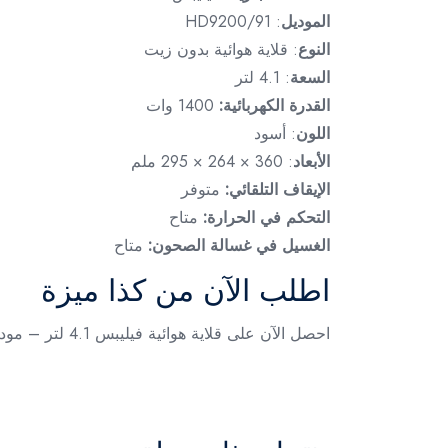
الموديل
: HD9200/91
النوع
: قلاية هوائية بدون زيت
السعة
: 4.1 لتر
القدرة الكهربائية:
1400 وات
اللون
: أسود
الأبعاد
: 360 × 264 × 295 ملم
الإيقاف التلقائي:
متوفر
التحكم في الحرارة:
متاح
الغسيل في غسالة الصحون:
متاح
اطلب الآن من كذا ميزة
احصل الآن على قلاية هوائية فيليبس 4.1 لتر – موديل HD9200/91 من متجر كذا ميزة