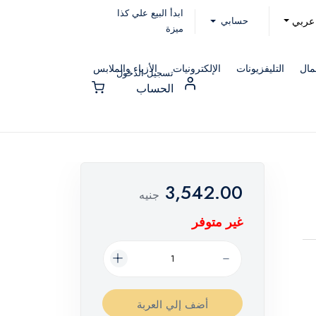
ابدأ البيع علي كذا
حسابي
عربي
ميزة
مال
التليفزيونات
الإلكترونيات
الأزياء والملابس
تسجيل الدخول
الحساب
3,542.00
جنيه
غير متوفر
أضف إلي العربة