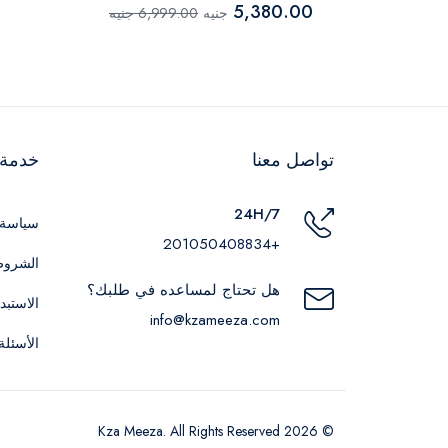
5,380.00
جنيه
6,999.00 جنيه
تواصل معنا
خدمة ا
24H/7
سياسة 
+201050408834
الشروط
هل تحتاج لمساعده في طلبك؟
الاستبد
info@kzameeza.com
الأسئلة
© 2026 Kza Meeza. All Rights Reserved