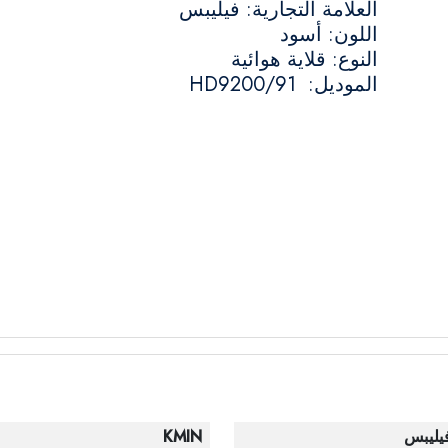
العلامة التجارية: فيليبس
اللون: أسود
النوع: قلاية هوائية
الموديل: HD9200/91
يليبس
KMIN