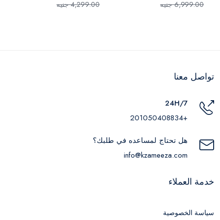
6,999.00 جنيه
4,299.00 جنيه
تواصل معنا
24H/7
+201050408834
هل تحتاج لمساعده في طلبك؟
info@kzameeza.com
خدمة العملاء
سياسة الخصوصية