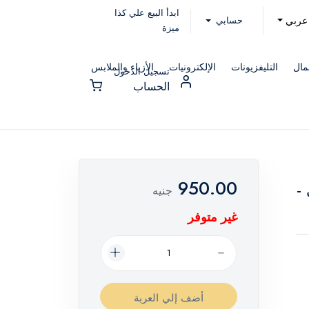
ابدأ البيع علي كذا
حسابي
عربي
ميزة
مال
التليفزيونات
الإلكترونيات
الأزياء والملابس
تسجيل الدخول
الحساب
950.00
ي -
جنيه
غير متوفر
أضف إلي العربة