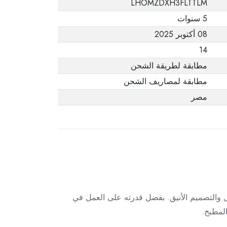
LHOMZDXH3FLTTLM
يفيد ذلك. عند إعادة
5 سنوات
المنتج، تأكد من أن
08 أكتوبر 2025
جميع ملحقات الطلب
في حالتها الصحيحة
14
وأن المنتج في عبوته
مطابقة لطريقة الشحن
الأصلية. لاحظ أنه لا
مطابقة لمصاريف الشحن
يمكن إرجاع المنتجات
مصر
الإلكترونية في حالة
تغيير الرأي إذا لم تكن
مختومة وفي عبواتها
الأصلية.
يث يجمع بين الأداء الفعّال والتصميم الأنيق. بفضل قدرته على العمل في
لمطبخ.