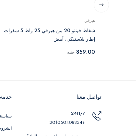
هيرفي
ينتو من هيرفي 25 سم هيكل معدني
شفاط فينتو 20 من هيرفي 25 واط 5 شفرات
إطار بلاستيكي، أبيض
859.00
جنيه
تواصل معنا
خدمة ا
24H/7
سياسة 
+201050408834
الشروط