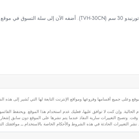
استمتع ببيئة مطبخ نظيفة وصحية مع شفاط مطبخ تورنيدو 30 سم (TVH-30CN)
ع وعلى جميع أقسامها وفروعها ومواقع الإنترنت التابعة لها التي تُشير إلى هذه الش
م الحالية. وإن كنت لا توافق عليها، فعليك عدم استخدام هذا الموقع. ويحتفظ القائ
 أي وقت. وتصبح التغييرات سارية النفاذ عندما يتم نشرها على الموقع دون سابق إشعار
نشر التغييرات الحادثة في هذه الشروط والأحكام الخاصة بالاستخدام ــ موافقتك التا