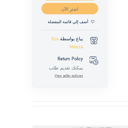
اشترِ الآن
أضف إلي قائمة المفضلة
يباع بواسطة
Kza
Meeza
Return Policy
يمكنك تقديم طلب
إرجاع لهذه المنتجات
View seller policies
المميزة خلال 14 يومًا
وحتى 30 يومًا في
حالة وجود عيوب من
وقت وصول الطلب،
مع وجود تقرير فني
من الشركة المصنعة