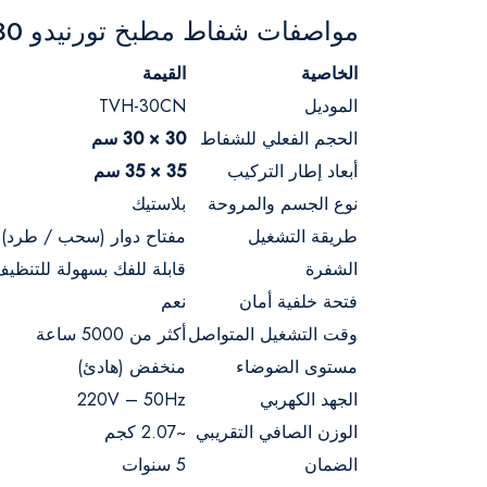
مواصفات شفاط مطبخ تورنيدو 30 سم (TVH-30CN) بالتفصيل
الخاصية
القيمة
الموديل
TVH-30CN
الحجم الفعلي للشفاط
30 × 30 سم
أبعاد إطار التركيب
35 × 35 سم
نوع الجسم والمروحة
بلاستيك
طريقة التشغيل
مفتاح دوار (سحب / طرد)
الشفرة
قابلة للفك بسهولة للتنظي
فتحة خلفية أمان
نعم
وقت التشغيل المتواصل
أكثر من 5000 ساعة
مستوى الضوضاء
منخفض (هادئ)
الجهد الكهربي
220V – 50Hz
الوزن الصافي التقريبي
~2.07 كجم
الضمان
5 سنوات