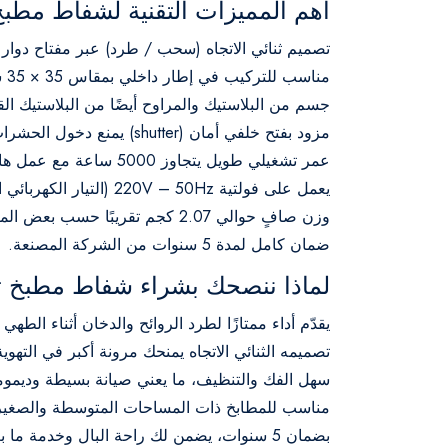
أهم المميزات التقنية لشفاط مطبخ تور
تصميم ثنائي الاتجاه (سحب / طرد) عبر مفتاح دوار
مناسب للتركيب في إطار داخلي بمقاس 35 × 35 سم، مع فتحة شفاط فعلية 30 × 30 سم.
جسم من البلاستيك والمراوح أيضًا من البلاستيك ال
مزود بفتح خلفي أمان (shutter) يمنع دخول الحشرات أو الأجسام الغريبة.
عمر تشغيلي طويل يتجاوز 5000 ساعة مع عمل هادئ، ولا يتطلب تزييت أو صيانة دورية.
يعمل على فولتية 220V – 50Hz (التيار الكهربائي العادي في مصر).
وزن صافٍ حوالي 2.07 كجم تقريبًا حسب بعض المصادر.
ضمان كامل لمدة 5 سنوات من الشركة المصنعة.
لماذا ننصحك بشراء شفاط مطبخ تورنيدو
يقدّم أداء ممتازًا لطرد الروائح والدخان أثناء الطهي
تصميمه الثنائي الاتجاه يمنحك مرونة أكبر في التهو
سهل الفك والتنظيف، ما يعني صيانة بسيطة وديمومة
مناسب للمطابخ ذات المساحات المتوسطة والصغير
بضمان 5 سنوات، يضمن لك راحة البال وخدمة ما بعد البيع.