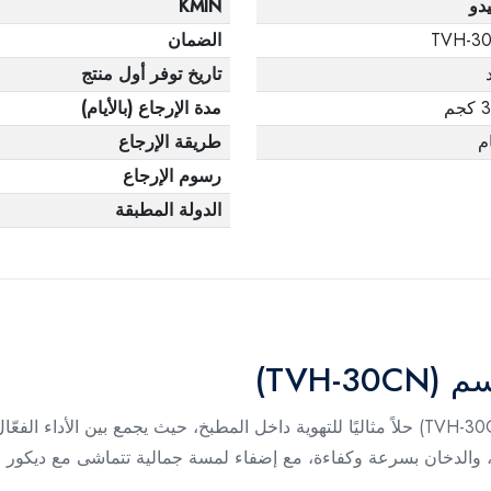
يدو
KMIN
TVH-3
الضمان
تاريخ توفر أول منتج
جم
مدة الإرجاع (بالأيام)
طريقة الإرجاع
رسوم الإرجاع
الدولة المطبقة
يُعد شفاط مطبخ تورنيدو 30 سم كريمي × بني (TVH-30CN) حلاً مثاليًا للتهوية داخل المطبخ، ح
ر، والدخان بسرعة وكفاءة، مع إضفاء لمسة جمالية تتماشى مع ديكور ا