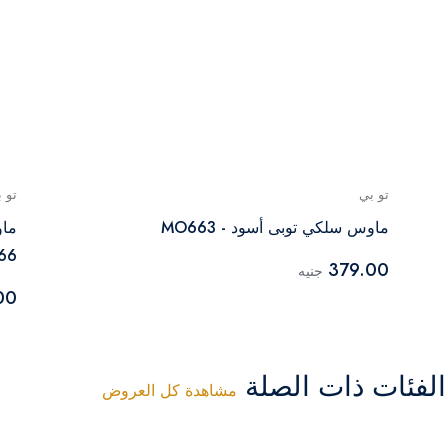
تو بي
تو 
ماوس سلكي توبى أسود - MO663
ماو
66
379.00
جنيه
00
فئات ذات الصلة
مشاهدة كل العروض