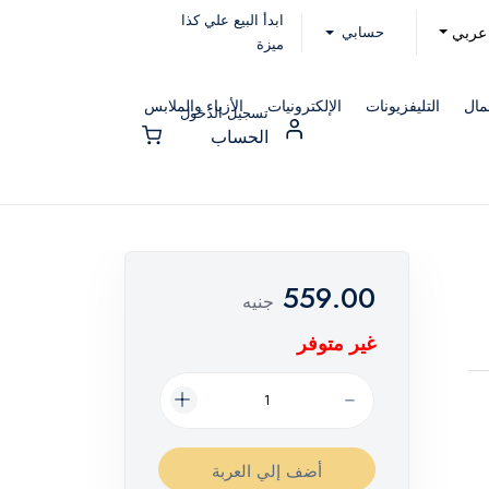
ابدأ البيع علي كذا
حسابي
عربي
ميزة
مال
التليفزيونات
الإلكترونيات
الأزياء والملابس
تسجيل الدخول
الحساب
559.00
جنيه
غير متوفر
أضف إلي العربة