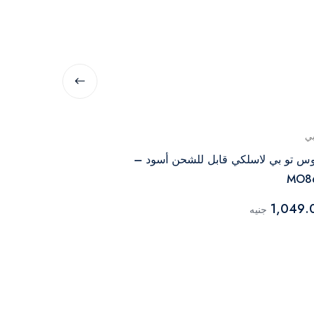
بي
تو بي
س تو بي لاسلكي قابل للشحن أسود –
MO878
MO8
899.00
1,049.
جنيه
جنيه