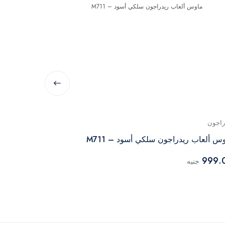
راجون
اتش بي
س ألعاب ريدراجون سلكي أسود – M711
7UH88AA
999.
جنيه
989.00
جنيه