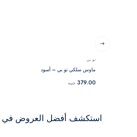
تو بي
اء رمادي -
ماوس سلكي تو بي – أسود
379.00
جنيه
استكشف أفضل العروض في ال