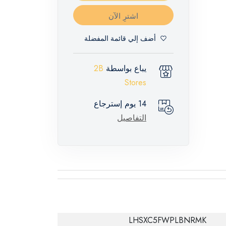
اشترِ الآن
أضف إلي قائمة المفضلة
يباع بواسطة
2B
Stores
14 يوم إسترجاع
التفاصيل
LHSXC5FWPLBNRMK