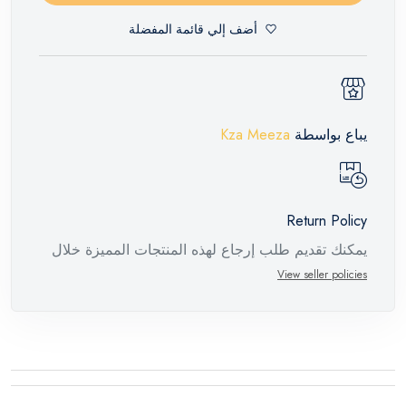
أضف إلي قائمة المفضلة
يباع بواسطة
Kza Meeza
Return Policy
يمكنك تقديم طلب إرجاع لهذه المنتجات المميزة خلال
14 يومًا وحتى 30 يومًا في حالة وجود عيوب من وقت
View seller policies
وصول الطلب، مع وجود تقرير فني من الشركة
المصنعة يفيد ذلك. عند إعادة المنتج، تأكد من أن جميع
ملحقات الطلب في حالتها الصحيحة وأن المنتج في
عبوته الأصلية. لاحظ أنه لا يمكن إرجاع المنتجات
الإلكترونية في حالة تغيير الرأي إذا لم تكن مختومة