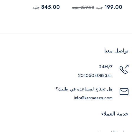
845.00
199.00
جنيه
259.00 جنيه
جنيه
تواصل معنا
24H/7
+201050408834
هل تحتاج لمساعده في طلبك؟
info@kzameeza.com
خدمة العملاء