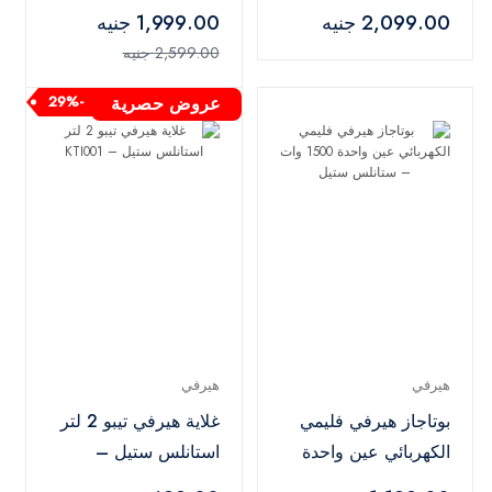
10088
إعدادات لضبط درجة
2,099.00 جنيه
1,999.00 جنيه
الحرارة، خاصية منع
2,599.00 جنيه
التنقيط، تنظيف ذاتي،
أرجواني
عروض حصرية
-29%
هيرفي
هيرفي
بوتاجاز هيرفي فليمي
غلاية هيرفي تيبو 2 لتر
الكهربائي عين واحدة
استانلس ستيل –
1500 وات – ستانلس
KTI001