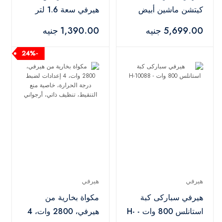
كيتشن ماشين أبيض
هيرفي سعة 1.6 لتر
1000 وات -
وقدرة 400 وات،
5,699.00 جنيه
1,390.00 جنيه
HFBMU002
بسرعتين + توربو مع
مطحنتي توابل
-24%
(أرجواني)
هيرفي
هيرفي
هيرفي سباركى كبة
مكواة بخارية من
استانلس 800 وات - H-
هيرفي، 2800 وات، 4