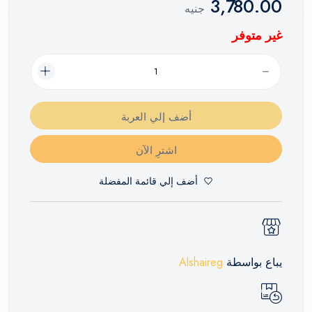
3,780.00
جنيه
غير متوفر
أضف إلي العربة
اشترِ الآن
أضف إلي قائمة المفضلة
يباع بواسطة
Alshaireg