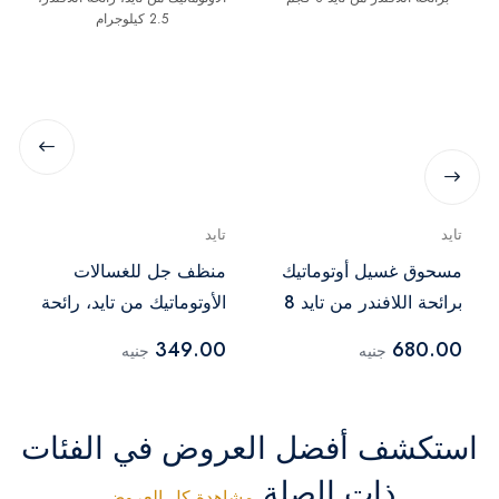
تايد
تايد
مسحوق غسيل أوتوماتيك
منظف جل للغسالات
برائحة اللافندر من تايد 8
الأوتوماتيك من تايد، رائحة
كجم
اللافندر، 2.5 كيلوجرام
349.00
680.00
جنيه
جنيه
استكشف أفضل العروض في الفئات
ذات الصلة
مشاهدة كل العروض