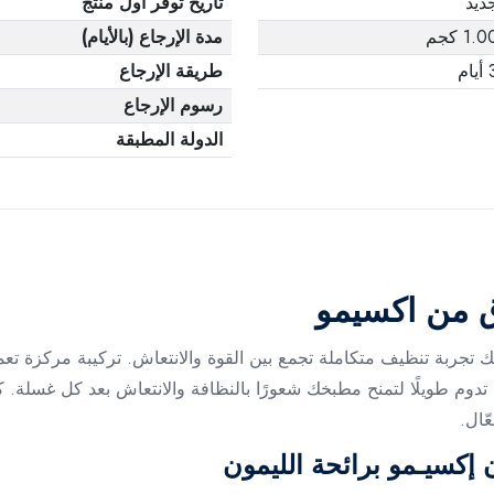
ديد
تاريخ توفر أول منتج
1.0 كجم
مدة الإرجاع (بالأيام)
يام
طريقة الإرجاع
رسوم الإرجاع
الدولة المطبقة
ق من اكسيمو
 تجربة تنظيف متكاملة تجمع بين القوة والانتعاش. تركيبة مركزة تع
عشة تدوم طويلًا لتمنح مطبخك شعورًا بالنظافة والانتعاش بعد كل غسلة. 
ّال.
كسيـمو برائحة الليمون