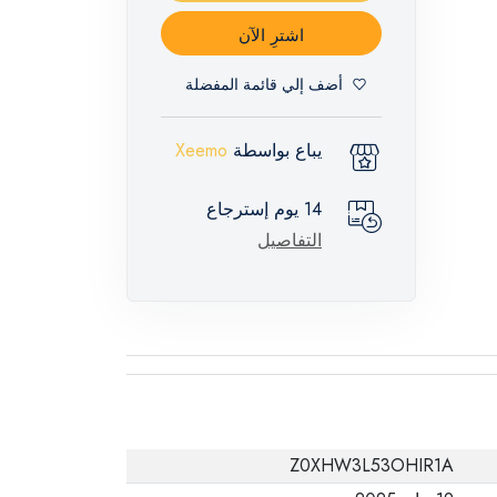
اشترِ الآن
أضف إلي قائمة المفضلة
يباع بواسطة
Xeemo
14 يوم إسترجاع
التفاصيل
Z0XHW3L53OHIR1A