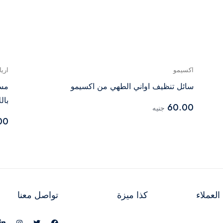
اكسيمو
اريا
سائل تنظيف اواني الطهي من اكسيمو
مسح
باللا
60.00
جنيه
00
لعملاء
كذا ميزة
تواصل معنا