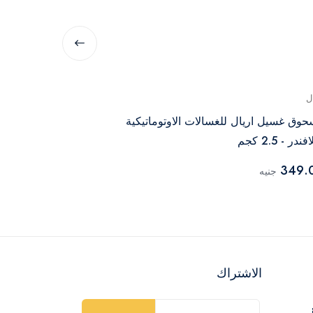
ل
اواكسي
وق غسيل اريال للغسالات الاوتوماتيكية
اواكسي مسحوق عا
فندر - 2.5 كجم
160.00
جنيه
349.
جنيه
الاشتراك