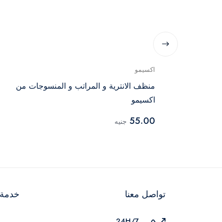
اكسيمو
فندر من اريال
منظف الانترية و المراتب و المنسوجات من
اكسيمو
55.00
جنيه
تواصل معنا
خدمة ا
24H/7