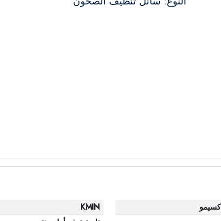
النوع: سائل تنظيف الصحون
كسيمو
KMIN