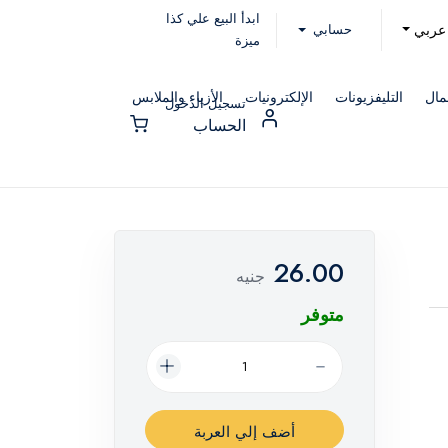
ابدأ البيع علي كذا
حسابي
عربي
ميزة
مال
التليفزيونات
الإلكترونيات
الأزياء والملابس
تسجيل الدخول
الحساب
26.00
جنيه
متوفر
أضف إلي العربة