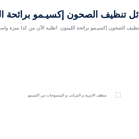
ئل تنظيف الصحون إكسيـمو برائحة ال
ظيف الصحون إكسيـمو برائحة الليمون. اطلبه الآن من كذا ميزة واست